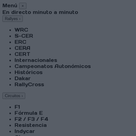
Menú
×
En directo minuto a minuto
Rallyes
›
WRC
S-CER
ERC
CERA
CERT
Internacionales
Campeonatos Autonómicos
Históricos
Dakar
RallyCross
Circuitos
›
F1
Fórmula E
F2 / F3 / F4
Resistencia
Indycar