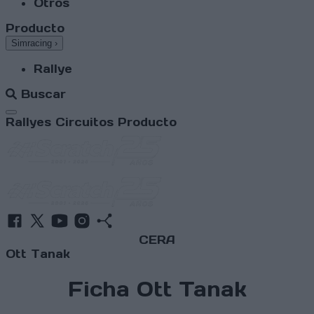
Otros
Producto
Simracing
›
Rallye
Buscar
Abrir menú
Rallyes
Circuitos
Producto
CERA
Ott Tanak
Ficha Ott Tanak