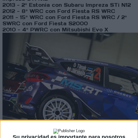
2013 - 2º Estonia con
Subaru Impreza STi N12
2012 - 8º WRC con Ford Fiesta RS WRC
2011 - 15º WRC con Ford Fiesta RS WRC / 2º
SWRC con Ford Fiesta S2000
2010 - 4º PWRC con Mitsubishi Evo X
Su privacidad es importante para nosotros