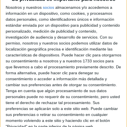
Nosotros y nuestros
socios
almacenamos y/o accedemos a
información en un dispositivo, como cookies, y procesamos
datos personales, como identificadores únicos e información
estándar enviada por un dispositivo para publicidad y contenido
personalizado, medición de publicidad y contenido,
investigación de audiencia y desarrollo de servicios.
Con su
permiso, nosotros y nuestros socios podemos utilizar datos de
localización geográfica precisa e identificación mediante las
características de dispositivos. Puede hacer clic para otorgarnos
Ver equipo
Clasificación
su consentimiento a nosotros y a nuestros 1733 socios para
que llevemos a cabo el procesamiento previamente descrito. De
forma alternativa, puede hacer clic para denegar su
consentimiento o acceder a información más detallada y
Rallyes
cambiar sus preferencias antes de otorgar su consentimiento.
WRC
Tenga en cuenta que algún procesamiento de sus datos
S-CER
personales puede no requerir de su consentimiento, pero usted
ERC
tiene el derecho de rechazar tal procesamiento. Sus
CERA
preferencias se aplicarán solo a este sitio web. Puede cambiar
CERT
sus preferencias o retirar su consentimiento en cualquier
Internacionales
momento volviendo a este sitio y haciendo clic en el botón
Campeonatos Autonómicos
"Privacidad" en la parte inferior de la página web.