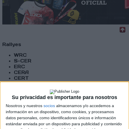
Rallyes
WRC
S-CER
ERC
CERA
CERT
Internacionales
Campeonatos Autonómicos
Históricos
Su privacidad es importante para nosotros
Dakar
Nosotros y nuestros
socios
almacenamos y/o accedemos a
RallyCross
información en un dispositivo, como cookies, y procesamos
datos personales, como identificadores únicos e información
Circuitos
estándar enviada por un dispositivo para publicidad y contenido