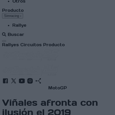
Otros
Producto
Simracing
›
Rallye
Buscar
Abrir menú
Rallyes
Circuitos
Producto
MotoGP
Viñales afronta con
ilusión el 2019