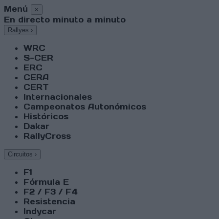
Menú
×
En directo minuto a minuto
Rallyes
›
WRC
S-CER
ERC
CERA
CERT
Internacionales
Campeonatos Autonómicos
Históricos
Dakar
RallyCross
Circuitos
›
F1
Fórmula E
F2 / F3 / F4
Resistencia
Indycar