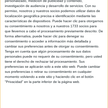
F1
personalizado, medición de publicidad y contenido,
Fórmula E
investigación de audiencia y desarrollo de servicios.
Con su
F2 / F3 / F4
permiso, nosotros y nuestros socios podemos utilizar datos de
Resistencia
localización geográfica precisa e identificación mediante las
Indycar
características de dispositivos. Puede hacer clic para otorgarnos
Otros
su consentimiento a nosotros y a nuestros 1733 socios para
que llevemos a cabo el procesamiento previamente descrito. De
Producto
forma alternativa, puede hacer clic para denegar su
consentimiento o acceder a información más detallada y
Producto
cambiar sus preferencias antes de otorgar su consentimiento.
Tenga en cuenta que algún procesamiento de sus datos
Web pensada para poder ofrecer diferentes
personales puede no requerir de su consentimiento, pero usted
productos propios y ajenos para que los
tiene el derecho de rechazar tal procesamiento. Sus
aficionados los puedan adquirir
preferencias se aplicarán solo a este sitio web. Puede cambiar
sus preferencias o retirar su consentimiento en cualquier
Divulgación
momento volviendo a este sitio y haciendo clic en el botón
Dossier
"Privacidad" en la parte inferior de la página web.
Webs
Comunicados
Fotografía
Vídeos (on boards)
Redes Sociales