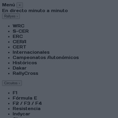
Menú
×
En directo minuto a minuto
Rallyes
›
WRC
S-CER
ERC
CERA
CERT
Internacionales
Campeonatos Autonómicos
Históricos
Dakar
RallyCross
Circuitos
›
F1
Fórmula E
F2 / F3 / F4
Resistencia
Indycar