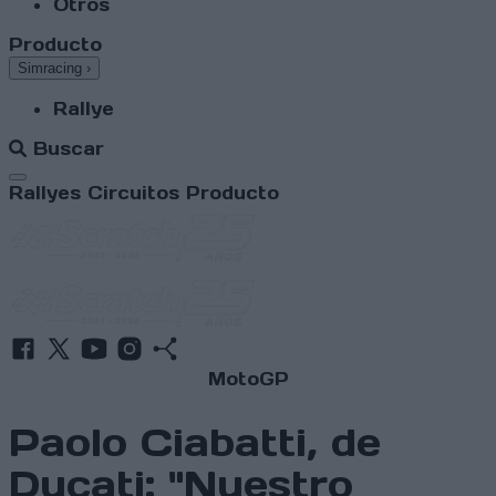
Otros
Producto
Simracing
›
Rallye
Buscar
Abrir menú
Rallyes
Circuitos
Producto
MotoGP
Paolo Ciabatti, de
Ducati: "Nuestro