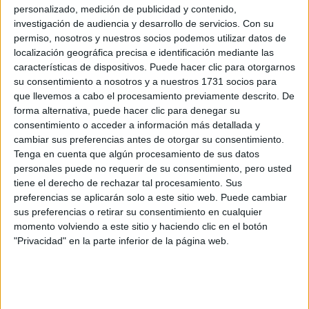
personalizado, medición de publicidad y contenido,
CERA
investigación de audiencia y desarrollo de servicios.
Con su
CERT
permiso, nosotros y nuestros socios podemos utilizar datos de
Internacionales
Campeonatos Autonómicos
localización geográfica precisa e identificación mediante las
Históricos
características de dispositivos. Puede hacer clic para otorgarnos
Dakar
su consentimiento a nosotros y a nuestros 1731 socios para
RallyCross
que llevemos a cabo el procesamiento previamente descrito. De
forma alternativa, puede hacer clic para denegar su
Circuitos
consentimiento o acceder a información más detallada y
cambiar sus preferencias antes de otorgar su consentimiento.
F1
Tenga en cuenta que algún procesamiento de sus datos
Fórmula E
personales puede no requerir de su consentimiento, pero usted
F2 / F3 / F4
tiene el derecho de rechazar tal procesamiento. Sus
Resistencia
preferencias se aplicarán solo a este sitio web. Puede cambiar
Indycar
sus preferencias o retirar su consentimiento en cualquier
Otros
momento volviendo a este sitio y haciendo clic en el botón
"Privacidad" en la parte inferior de la página web.
Producto
Producto
Web pensada para poder ofrecer diferentes