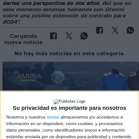
darles una perspectiva de dos años
. Así que en
este momento estamos hablando con Gresini
sobre una posible extensión de contrato para
2024".
Cargando
nueva noticia
No hay más noticias en esta categoría.
Su privacidad es importante para nosotros
Rallyes
Nosotros y nuestros
socios
almacenamos y/o accedemos a
información en un dispositivo, como cookies, y procesamos
WRC
datos personales, como identificadores únicos e información
S-CER
estándar enviada por un dispositivo para publicidad y contenido
ERC