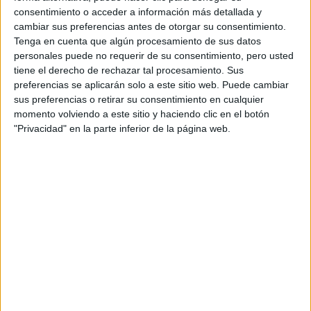
Históricos
consentimiento o acceder a información más detallada y
Dakar
cambiar sus preferencias antes de otorgar su consentimiento.
RallyCross
Tenga en cuenta que algún procesamiento de sus datos
personales puede no requerir de su consentimiento, pero usted
Circuitos
tiene el derecho de rechazar tal procesamiento. Sus
preferencias se aplicarán solo a este sitio web. Puede cambiar
F1
sus preferencias o retirar su consentimiento en cualquier
Fórmula E
momento volviendo a este sitio y haciendo clic en el botón
F2 / F3 / F4
"Privacidad" en la parte inferior de la página web.
Resistencia
Indycar
Otros
Producto
Producto
Web pensada para poder ofrecer diferentes
productos propios y ajenos para que los
aficionados los puedan adquirir
Divulgación