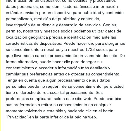
información en un dispositivo, como cookies, y procesamos
datos personales, como identificadores únicos e información
estándar enviada por un dispositivo para publicidad y contenido
personalizado, medición de publicidad y contenido,
investigación de audiencia y desarrollo de servicios.
Con su
permiso, nosotros y nuestros socios podemos utilizar datos de
localización geográfica precisa e identificación mediante las
características de dispositivos. Puede hacer clic para otorgarnos
su consentimiento a nosotros y a nuestros 1733 socios para
que llevemos a cabo el procesamiento previamente descrito. De
Rallyes
forma alternativa, puede hacer clic para denegar su
consentimiento o acceder a información más detallada y
WRC
cambiar sus preferencias antes de otorgar su consentimiento.
S-CER
Tenga en cuenta que algún procesamiento de sus datos
ERC
personales puede no requerir de su consentimiento, pero usted
CERA
tiene el derecho de rechazar tal procesamiento. Sus
CERT
preferencias se aplicarán solo a este sitio web. Puede cambiar
Internacionales
sus preferencias o retirar su consentimiento en cualquier
Campeonatos Autonómicos
momento volviendo a este sitio y haciendo clic en el botón
Históricos
"Privacidad" en la parte inferior de la página web.
Dakar
RallyCross