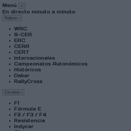
Menú
×
En directo minuto a minuto
Rallyes
›
WRC
S-CER
ERC
CERA
CERT
Internacionales
Campeonatos Autonómicos
Históricos
Dakar
RallyCross
Circuitos
›
F1
Fórmula E
F2 / F3 / F4
Resistencia
Indycar