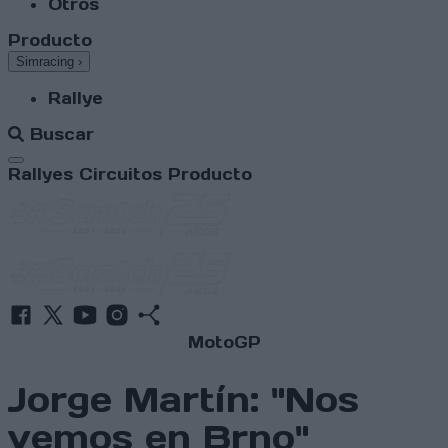
Otros
Producto
Simracing
›
Rallye
Buscar
Abrir menú
Rallyes
Circuitos
Producto
MotoGP
Jorge Martín: "Nos
vemos en Brno"