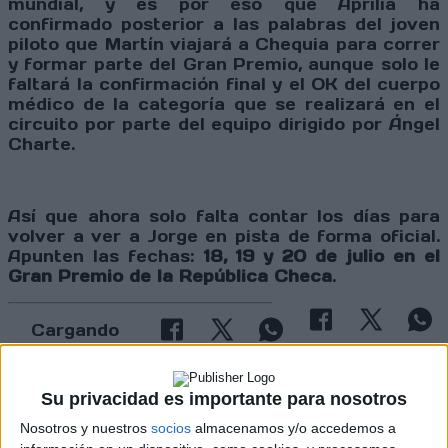
mundial, y es por eso que Aprilia ha
confirmado posterior a las palabras del joven
piloto que Martín viajará a Chequia para correr
y formar parte del Gran Premio, aunque solo le
faltará la confirmación final y el OK del cuerpo
médico de la categoría que se realizará en el
circuito por parte del equipo dirigido por Ángel
Charte.
Así que ahora solo falta contar los días para
volver a ver a Jorge en pista de forma oficial.
Apunten las fechas:
18, 19 y 20 de julio en el
Gran Premio de la República Checa
.
Cargando
nueva noticia
No hay más noticias en esta categoría.
Su privacidad es importante para nosotros
Nosotros y nuestros
socios
almacenamos y/o accedemos a