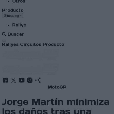
Otros
Producto
Simracing
›
Rallye
Buscar
Abrir menú
Rallyes
Circuitos
Producto
MotoGP
Jorge Martín minimiza
los daños tras una