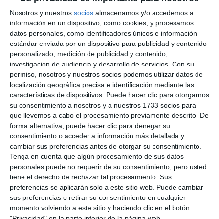
Nosotros y nuestros
socios
almacenamos y/o accedemos a
información en un dispositivo, como cookies, y procesamos
datos personales, como identificadores únicos e información
estándar enviada por un dispositivo para publicidad y contenido
personalizado, medición de publicidad y contenido,
investigación de audiencia y desarrollo de servicios.
Con su
permiso, nosotros y nuestros socios podemos utilizar datos de
localización geográfica precisa e identificación mediante las
características de dispositivos. Puede hacer clic para otorgarnos
Rallyes
su consentimiento a nosotros y a nuestros 1733 socios para
WRC
que llevemos a cabo el procesamiento previamente descrito. De
S-CER
forma alternativa, puede hacer clic para denegar su
ERC
consentimiento o acceder a información más detallada y
CERA
cambiar sus preferencias antes de otorgar su consentimiento.
CERT
Tenga en cuenta que algún procesamiento de sus datos
Internacionales
personales puede no requerir de su consentimiento, pero usted
Campeonatos Autonómicos
tiene el derecho de rechazar tal procesamiento. Sus
Históricos
preferencias se aplicarán solo a este sitio web. Puede cambiar
Dakar
sus preferencias o retirar su consentimiento en cualquier
RallyCross
momento volviendo a este sitio y haciendo clic en el botón
"Privacidad" en la parte inferior de la página web.