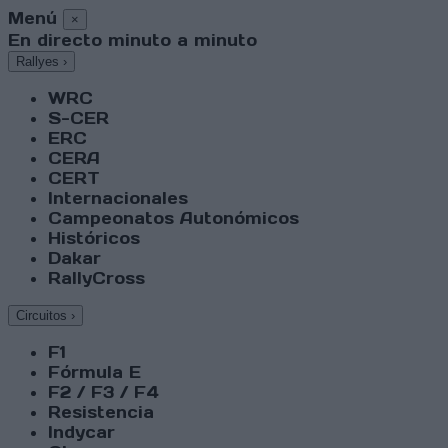
Menú
×
En directo minuto a minuto
Rallyes
›
WRC
S-CER
ERC
CERA
CERT
Internacionales
Campeonatos Autonómicos
Históricos
Dakar
RallyCross
Circuitos
›
F1
Fórmula E
F2 / F3 / F4
Resistencia
Indycar