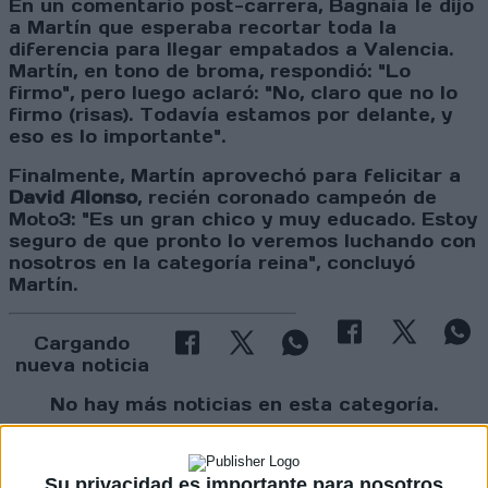
En un comentario post-carrera, Bagnaia le dijo
a Martín que esperaba recortar toda la
diferencia para llegar empatados a Valencia.
Martín, en tono de broma, respondió: "Lo
firmo", pero luego aclaró: "No, claro que no lo
firmo (risas). Todavía estamos por delante, y
eso es lo importante".
Finalmente, Martín aprovechó para felicitar a
David Alonso
, recién coronado campeón de
Moto3: "Es un gran chico y muy educado. Estoy
seguro de que pronto lo veremos luchando con
nosotros en la categoría reina", concluyó
Martín.
Cargando
nueva noticia
No hay más noticias en esta categoría.
Su privacidad es importante para nosotros