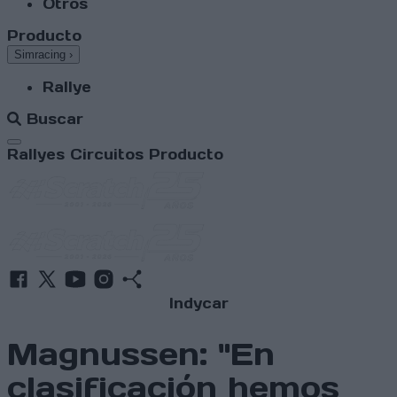
Otros
Producto
Simracing
›
Rallye
Buscar
Abrir menú
Rallyes
Circuitos
Producto
Indycar
Magnussen: "En
clasificación hemos