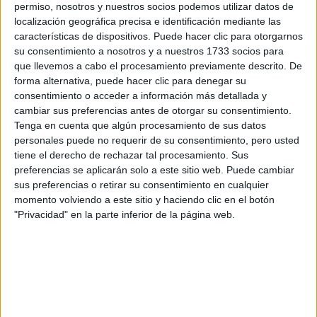
permiso, nosotros y nuestros socios podemos utilizar datos de
localización geográfica precisa e identificación mediante las
características de dispositivos. Puede hacer clic para otorgarnos
Rallyes
su consentimiento a nosotros y a nuestros 1733 socios para
que llevemos a cabo el procesamiento previamente descrito. De
WRC
forma alternativa, puede hacer clic para denegar su
S-CER
consentimiento o acceder a información más detallada y
ERC
cambiar sus preferencias antes de otorgar su consentimiento.
CERA
Tenga en cuenta que algún procesamiento de sus datos
CERT
personales puede no requerir de su consentimiento, pero usted
Internacionales
tiene el derecho de rechazar tal procesamiento. Sus
Campeonatos Autonómicos
preferencias se aplicarán solo a este sitio web. Puede cambiar
Históricos
sus preferencias o retirar su consentimiento en cualquier
Dakar
momento volviendo a este sitio y haciendo clic en el botón
RallyCross
"Privacidad" en la parte inferior de la página web.
Circuitos
F1
Fórmula E
F2 / F3 / F4
Resistencia
Indycar