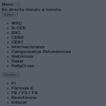
Menú
×
En directo minuto a minuto
Rallyes
›
WRC
S-CER
ERC
CERA
CERT
Internacionales
Campeonatos Autonómicos
Históricos
Dakar
RallyCross
Circuitos
›
F1
Fórmula E
F2 / F3 / F4
Resistencia
Indycar