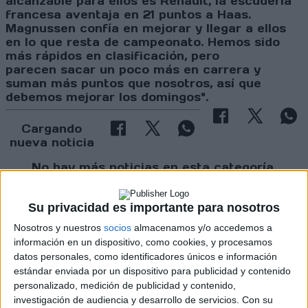
alcanzable para ellos es Renault, la escudería
francesa aventaja en 21 puntos a Haas.
Magnussen confía en mejorar y llegar a ellos
en lo que resta de campeonato.
Hemos sido
más rápidos en clasificación, pero
parecen sacar un poco más en carrera y
suman más puntos que nosotros, así que
debemos mejorar los domingos".
Cargando
nueva noticia
No hay más noticias en esta categoría.
Su privacidad es importante para nosotros
Nosotros y nuestros
socios
almacenamos y/o accedemos a
información en un dispositivo, como cookies, y procesamos
datos personales, como identificadores únicos e información
estándar enviada por un dispositivo para publicidad y contenido
personalizado, medición de publicidad y contenido,
investigación de audiencia y desarrollo de servicios.
Con su