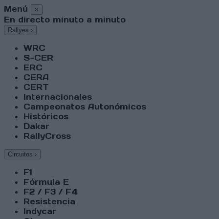
Menú
×
En directo minuto a minuto
Rallyes
›
WRC
S-CER
ERC
CERA
CERT
Internacionales
Campeonatos Autonómicos
Históricos
Dakar
RallyCross
Circuitos
›
F1
Fórmula E
F2 / F3 / F4
Resistencia
Indycar