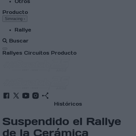
Otros
Producto
Simracing
›
Rallye
Buscar
Abrir menú
Rallyes
Circuitos
Producto
Históricos
Suspendido el Rallye
de la Cerámica