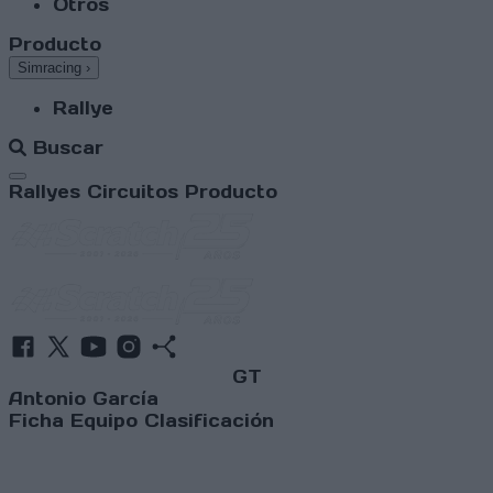
Otros
Producto
Simracing
›
Rallye
Buscar
Abrir menú
Rallyes
Circuitos
Producto
GT
Antonio García
Ficha
Equipo
Clasificación