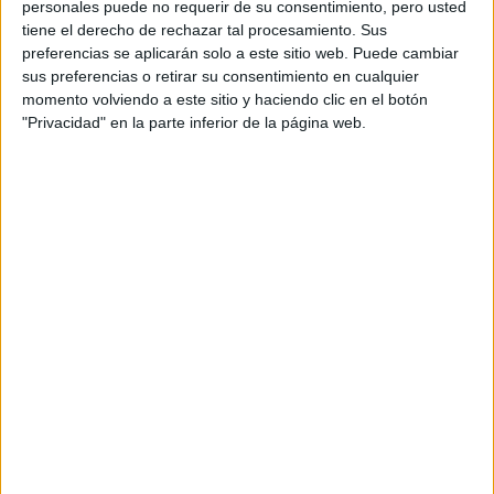
Producto
personales puede no requerir de su consentimiento, pero usted
tiene el derecho de rechazar tal procesamiento. Sus
Producto
preferencias se aplicarán solo a este sitio web. Puede cambiar
sus preferencias o retirar su consentimiento en cualquier
Web pensada para poder ofrecer diferentes
momento volviendo a este sitio y haciendo clic en el botón
productos propios y ajenos para que los
"Privacidad" en la parte inferior de la página web.
aficionados los puedan adquirir
Divulgación
Dossier
Webs
Comunicados
Fotografía
Vídeos (on boards)
Redes Sociales
2026 Revista Scratch |
Contacto
|
Aviso legal
y política de privacidad