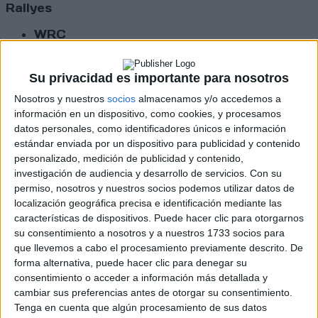
Rallyes
WRC
S-CER
ERC
CERA
Su privacidad es importante para nosotros
CERT
Nosotros y nuestros
socios
almacenamos y/o accedemos a
Internacionales
información en un dispositivo, como cookies, y procesamos
Campeonatos Autonómicos
datos personales, como identificadores únicos e información
Históricos
estándar enviada por un dispositivo para publicidad y contenido
Dakar
personalizado, medición de publicidad y contenido,
RallyCross
investigación de audiencia y desarrollo de servicios.
Con su
permiso, nosotros y nuestros socios podemos utilizar datos de
Circuitos
localización geográfica precisa e identificación mediante las
F1
características de dispositivos. Puede hacer clic para otorgarnos
Fórmula E
su consentimiento a nosotros y a nuestros 1733 socios para
F2 / F3 / F4
que llevemos a cabo el procesamiento previamente descrito. De
Resistencia
forma alternativa, puede hacer clic para denegar su
Indycar
consentimiento o acceder a información más detallada y
Otros
cambiar sus preferencias antes de otorgar su consentimiento.
Tenga en cuenta que algún procesamiento de sus datos