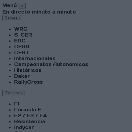
Menú
×
En directo minuto a minuto
Rallyes
›
WRC
S-CER
ERC
CERA
CERT
Internacionales
Campeonatos Autonómicos
Históricos
Dakar
RallyCross
Circuitos
›
F1
Fórmula E
F2 / F3 / F4
Resistencia
Indycar