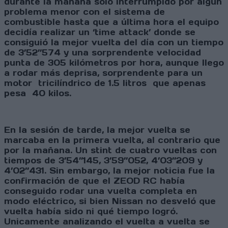
durante la mañana solo interrumpido por algún
problema menor con el sistema de
combustible hasta que a última hora el equipo
decidía realizar un ‘time attack’ donde se
consiguió la mejor vuelta del día con un tiempo
de 3’52’’574 y una sorprendente velocidad
punta de 305 kilómetros por hora, aunque llego
a rodar más deprisa, sorprendente para un
motor tricilíndrico de 1.5 litros que apenas
pesa 40 kilos.
En la sesión de tarde, la mejor vuelta se
marcaba en la primera vuelta, al contrario que
por la mañana. Un stint de cuatro vueltas con
tiempos de 3’54’’145, 3’59’’052, 4’03’’209 y
4’02’’431. Sin embargo, la mejor noticia fue la
confirmación de que el ZEOD RC había
conseguido rodar una vuelta completa en
modo eléctrico, si bien Nissan no desveló que
vuelta había sido ni qué tiempo logró.
Unicamente analizando el vuelta a vuelta se