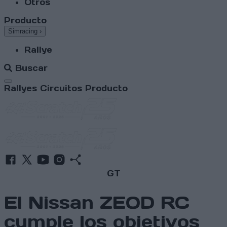
Otros
Producto
Simracing
›
Rallye
Buscar
Abrir menú
Rallyes
Circuitos
Producto
GT
El Nissan ZEOD RC
cumple los objetivos