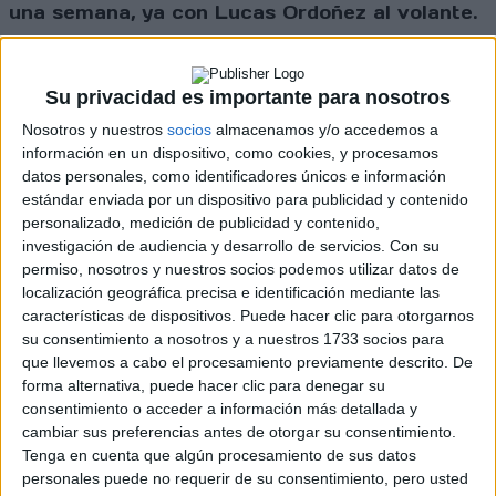
una semana, ya con Lucas Ordoñez al volante.
Su privacidad es importante para nosotros
Cargando
nueva noticia
Nosotros y nuestros
socios
almacenamos y/o accedemos a
información en un dispositivo, como cookies, y procesamos
No hay más noticias en esta categoría.
datos personales, como identificadores únicos e información
estándar enviada por un dispositivo para publicidad y contenido
personalizado, medición de publicidad y contenido,
investigación de audiencia y desarrollo de servicios.
Con su
permiso, nosotros y nuestros socios podemos utilizar datos de
localización geográfica precisa e identificación mediante las
características de dispositivos. Puede hacer clic para otorgarnos
su consentimiento a nosotros y a nuestros 1733 socios para
Rallyes
que llevemos a cabo el procesamiento previamente descrito. De
forma alternativa, puede hacer clic para denegar su
WRC
consentimiento o acceder a información más detallada y
S-CER
cambiar sus preferencias antes de otorgar su consentimiento.
ERC
Tenga en cuenta que algún procesamiento de sus datos
CERA
personales puede no requerir de su consentimiento, pero usted
CERT