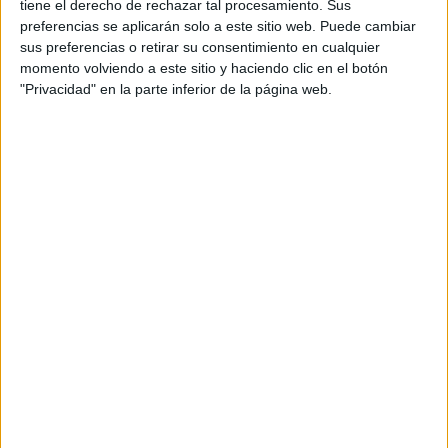
tiene el derecho de rechazar tal procesamiento. Sus
Internacionales
preferencias se aplicarán solo a este sitio web. Puede cambiar
Campeonatos Autonómicos
sus preferencias o retirar su consentimiento en cualquier
Históricos
momento volviendo a este sitio y haciendo clic en el botón
Dakar
"Privacidad" en la parte inferior de la página web.
RallyCross
Circuitos
F1
Fórmula E
F2 / F3 / F4
Resistencia
Indycar
Otros
Producto
Producto
Web pensada para poder ofrecer diferentes
productos propios y ajenos para que los
aficionados los puedan adquirir