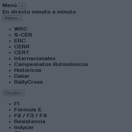
Menú
×
En directo minuto a minuto
Rallyes
›
WRC
S-CER
ERC
CERA
CERT
Internacionales
Campeonatos Autonómicos
Históricos
Dakar
RallyCross
Circuitos
›
F1
Fórmula E
F2 / F3 / F4
Resistencia
Indycar