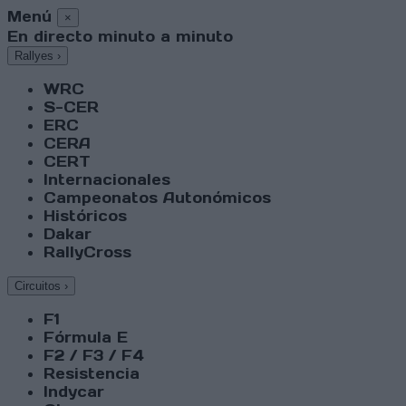
Menú
×
En directo minuto a minuto
Rallyes
›
WRC
S-CER
ERC
CERA
CERT
Internacionales
Campeonatos Autonómicos
Históricos
Dakar
RallyCross
Circuitos
›
F1
Fórmula E
F2 / F3 / F4
Resistencia
Indycar