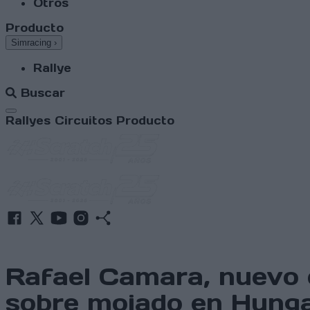
Otros
Producto
Simracing
›
Rallye
Buscar
Abrir menú
Rallyes
Circuitos
Producto
Rafael Camara, nuevo 
sobre mojado en Hunga