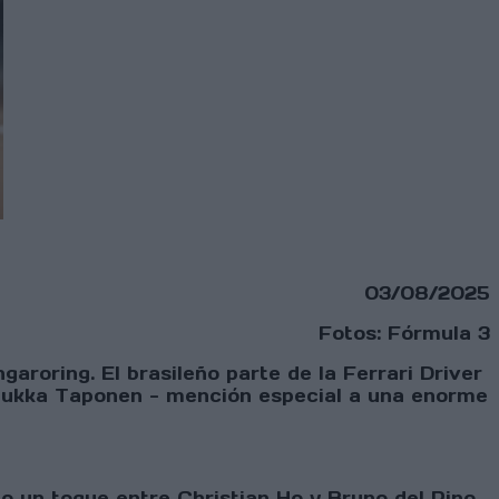
03/08/2025
Fotos: Fórmula 3
garoring. El brasileño parte de la Ferrari Driver
Tuukka Taponen - mención especial a una enorme
o un toque entre Christian Ho y Bruno del Pino