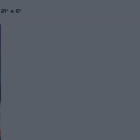
21º a 6º