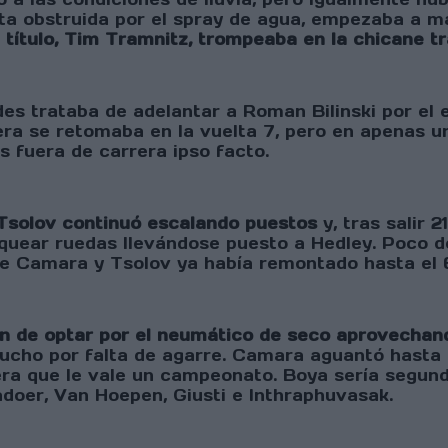
ista obstruida por el spray de agua, empezaba a 
 título, Tim Tramnitz, trompeaba en la chicane tr
s trataba de adelantar a Roman Bilinski por el e
ra se retomaba en la vuelta 7, pero en apenas un
 fuera de carrera ipso facto.
Tsolov continuó escalando puestos
y, tras salir 2
quear ruedas llevándose puesto a Hedley. Poco de
e Camara y Tsolov ya había remontado hasta el 
on de optar por el neumático de seco aprovechan
 mucho por falta de agarre. Camara aguantó hasta 
era que le vale un campeonato. Boya sería segun
doer, Van Hoepen, Giusti e Inthraphuvasak.