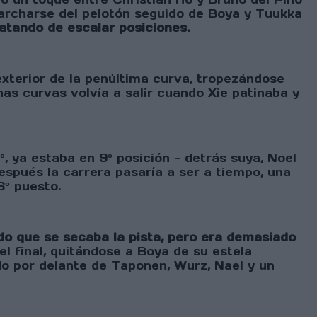
marcharse del pelotón seguido de Boya y Tuukka
atando de escalar posiciones.
xterior de la penúltima curva, tropezándose
as curvas volvía a salir cuando Xie patinaba y
1º, ya estaba en 9º posición - detrás suya, Noel
spués la carrera pasaría a ser a tiempo, una
6º puesto.
do que se secaba la pista, pero era demasiado
el final, quitándose a Boya de su estela
do por delante de Taponen, Wurz, Nael y un