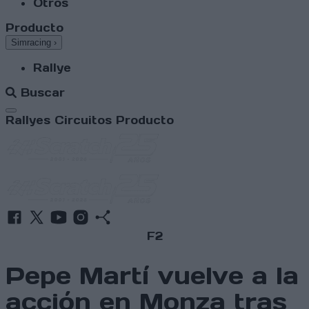
Otros
Producto
Simracing
›
Rallye
Buscar
Abrir menú
Rallyes
Circuitos
Producto
F2
Pepe Martí vuelve a la
acción en Monza tras