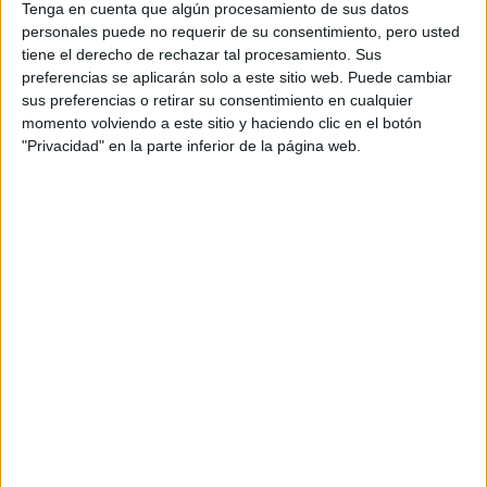
Tenga en cuenta que algún procesamiento de sus datos
ERC
personales puede no requerir de su consentimiento, pero usted
CERA
tiene el derecho de rechazar tal procesamiento. Sus
CERT
preferencias se aplicarán solo a este sitio web. Puede cambiar
Internacionales
sus preferencias o retirar su consentimiento en cualquier
Campeonatos Autonómicos
momento volviendo a este sitio y haciendo clic en el botón
Históricos
"Privacidad" en la parte inferior de la página web.
Dakar
RallyCross
Circuitos
F1
Fórmula E
F2 / F3 / F4
Resistencia
Indycar
Otros
Producto
Producto