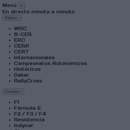
Menú
×
En directo minuto a minuto
Rallyes
›
WRC
S-CER
ERC
CERA
CERT
Internacionales
Campeonatos Autonómicos
Históricos
Dakar
RallyCross
Circuitos
›
F1
Fórmula E
F2 / F3 / F4
Resistencia
Indycar