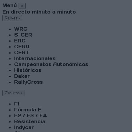
Menú
×
En directo minuto a minuto
Rallyes
›
WRC
S-CER
ERC
CERA
CERT
Internacionales
Campeonatos Autonómicos
Históricos
Dakar
RallyCross
Circuitos
›
F1
Fórmula E
F2 / F3 / F4
Resistencia
Indycar