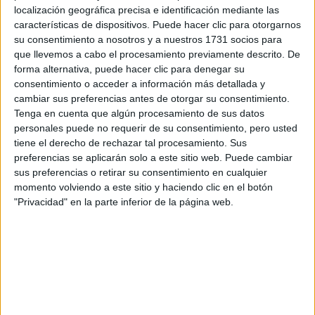
localización geográfica precisa e identificación mediante las
WRC
S-CER
características de dispositivos. Puede hacer clic para otorgarnos
ERC
su consentimiento a nosotros y a nuestros 1731 socios para
CERA
que llevemos a cabo el procesamiento previamente descrito. De
CERT
forma alternativa, puede hacer clic para denegar su
Internacionales
consentimiento o acceder a información más detallada y
Campeonatos Autonómicos
cambiar sus preferencias antes de otorgar su consentimiento.
Históricos
Tenga en cuenta que algún procesamiento de sus datos
Dakar
personales puede no requerir de su consentimiento, pero usted
RallyCross
tiene el derecho de rechazar tal procesamiento. Sus
preferencias se aplicarán solo a este sitio web. Puede cambiar
Circuitos
sus preferencias o retirar su consentimiento en cualquier
momento volviendo a este sitio y haciendo clic en el botón
F1
"Privacidad" en la parte inferior de la página web.
Fórmula E
F2 / F3 / F4
Resistencia
Indycar
Otros
Producto