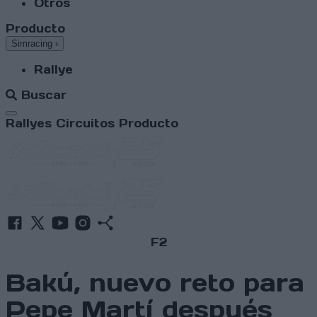
Otros
Producto
Simracing
›
Rallye
Buscar
Abrir menú
Rallyes
Circuitos
Producto
F2
Bakú, nuevo reto para
Pepe Martí después