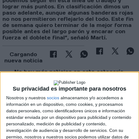
podemos seguir en esta línea de trabajo y
lograr más puntos. En clasificación dimos un
paso adelante, aunque algunas banderas rojas
no nos permitieron reflejarlo del todo. Este fin
de semana quiero terminar de la mejor forma
posible antes del largo parón y encarar con
fuerza el doblete final”, señaló Martí.
Cargando
nueva noticia
No hay más noticias en esta categoría.
Su privacidad es importante para nosotros
Nosotros y nuestros
socios
almacenamos y/o accedemos a
información en un dispositivo, como cookies, y procesamos
datos personales, como identificadores únicos e información
estándar enviada por un dispositivo para publicidad y contenido
personalizado, medición de publicidad y contenido,
investigación de audiencia y desarrollo de servicios.
Con su
Rallyes
permiso, nosotros y nuestros socios podemos utilizar datos de