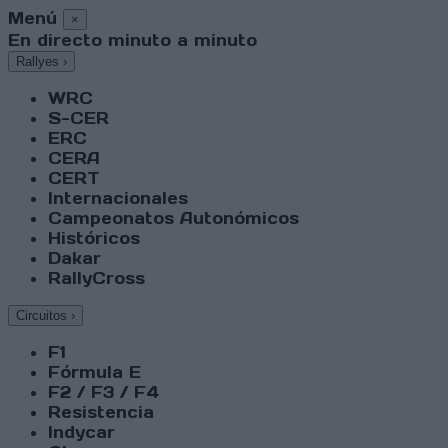
Menú
×
En directo minuto a minuto
Rallyes
›
WRC
S-CER
ERC
CERA
CERT
Internacionales
Campeonatos Autonómicos
Históricos
Dakar
RallyCross
Circuitos
›
F1
Fórmula E
F2 / F3 / F4
Resistencia
Indycar