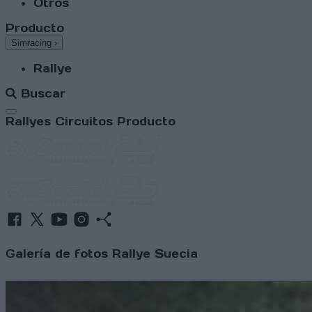
Otros
Producto
Simracing
›
Rallye
Buscar
Abrir menú
Rallyes
Circuitos
Producto
Galería de fotos Rallye Suecia