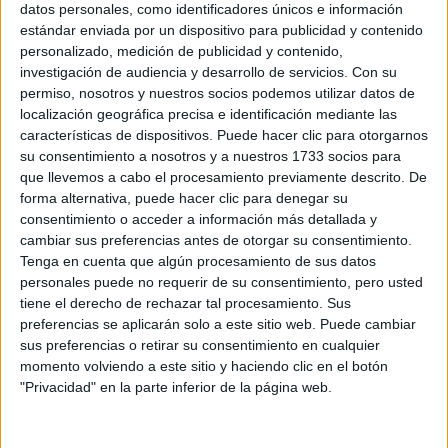
datos personales, como identificadores únicos e información
estándar enviada por un dispositivo para publicidad y contenido
personalizado, medición de publicidad y contenido,
investigación de audiencia y desarrollo de servicios.
Con su
permiso, nosotros y nuestros socios podemos utilizar datos de
localización geográfica precisa e identificación mediante las
Rallyes
características de dispositivos. Puede hacer clic para otorgarnos
WRC
su consentimiento a nosotros y a nuestros 1733 socios para
S-CER
que llevemos a cabo el procesamiento previamente descrito. De
ERC
forma alternativa, puede hacer clic para denegar su
CERA
consentimiento o acceder a información más detallada y
CERT
cambiar sus preferencias antes de otorgar su consentimiento.
Internacionales
Tenga en cuenta que algún procesamiento de sus datos
Campeonatos Autonómicos
personales puede no requerir de su consentimiento, pero usted
Históricos
tiene el derecho de rechazar tal procesamiento. Sus
Dakar
preferencias se aplicarán solo a este sitio web. Puede cambiar
RallyCross
sus preferencias o retirar su consentimiento en cualquier
momento volviendo a este sitio y haciendo clic en el botón
Circuitos
"Privacidad" en la parte inferior de la página web.
F1
Fórmula E