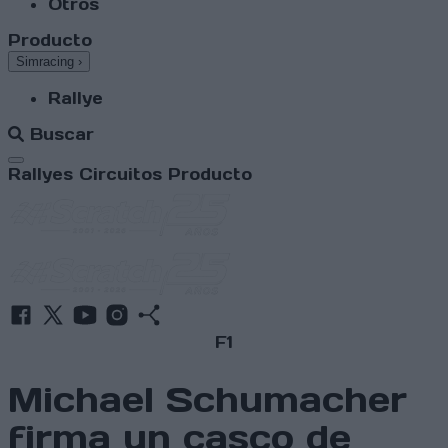
Otros
Producto
Simracing
›
Rallye
Buscar
Abrir menú
Rallyes
Circuitos
Producto
F1
Michael Schumacher
firma un casco de