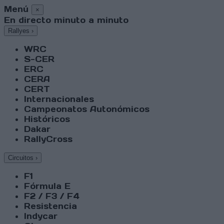
Menú
×
En directo minuto a minuto
Rallyes
›
WRC
S-CER
ERC
CERA
CERT
Internacionales
Campeonatos Autonómicos
Históricos
Dakar
RallyCross
Circuitos
›
F1
Fórmula E
F2 / F3 / F4
Resistencia
Indycar