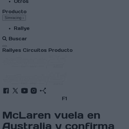
Otros
Producto
Simracing
›
Rallye
Buscar
Abrir menú
Rallyes
Circuitos
Producto
F1
McLaren vuela en
Australia y confirma