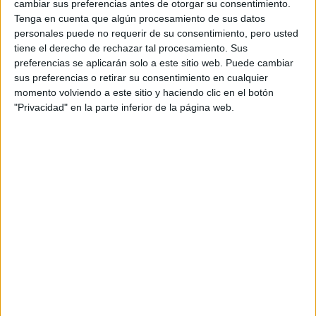
cambiar sus preferencias antes de otorgar su consentimiento.
Tenga en cuenta que algún procesamiento de sus datos
personales puede no requerir de su consentimiento, pero usted
Rallyes
tiene el derecho de rechazar tal procesamiento. Sus
preferencias se aplicarán solo a este sitio web. Puede cambiar
WRC
sus preferencias o retirar su consentimiento en cualquier
S-CER
momento volviendo a este sitio y haciendo clic en el botón
ERC
"Privacidad" en la parte inferior de la página web.
CERA
CERT
Internacionales
Campeonatos Autonómicos
Históricos
Dakar
RallyCross
Circuitos
F1
Fórmula E
F2 / F3 / F4
Resistencia
Indycar