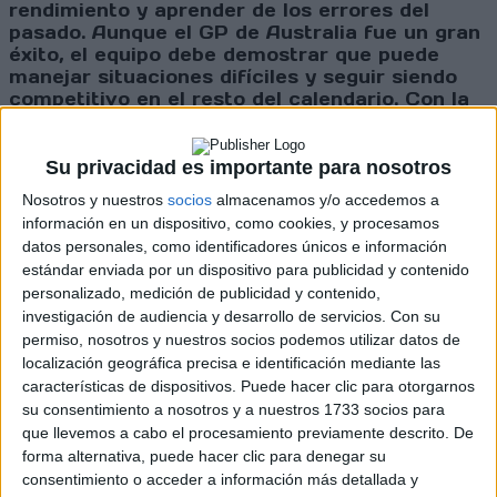
rendimiento y aprender de los errores del
pasado. Aunque el GP de Australia fue un gran
éxito, el equipo debe demostrar que puede
manejar situaciones difíciles y seguir siendo
competitivo en el resto del calendario. Con la
mirada puesta en la próxima carrera en China,
los aficionados de McLaren pueden sentirse
optimistas, pero la competencia sigue siendo
Su privacidad es importante para nosotros
feroz y cualquier cosa puede suceder en la
Nosotros y nuestros
socios
almacenamos y/o accedemos a
Fórmula 1.
información en un dispositivo, como cookies, y procesamos
datos personales, como identificadores únicos e información
Cargando
estándar enviada por un dispositivo para publicidad y contenido
nueva noticia
personalizado, medición de publicidad y contenido,
investigación de audiencia y desarrollo de servicios.
Con su
No hay más noticias en esta categoría.
permiso, nosotros y nuestros socios podemos utilizar datos de
localización geográfica precisa e identificación mediante las
características de dispositivos. Puede hacer clic para otorgarnos
su consentimiento a nosotros y a nuestros 1733 socios para
que llevemos a cabo el procesamiento previamente descrito. De
forma alternativa, puede hacer clic para denegar su
consentimiento o acceder a información más detallada y