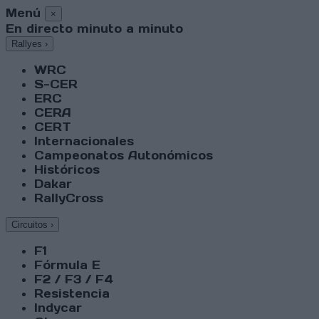
Menú
×
En directo minuto a minuto
Rallyes
›
WRC
S-CER
ERC
CERA
CERT
Internacionales
Campeonatos Autonómicos
Históricos
Dakar
RallyCross
Circuitos
›
F1
Fórmula E
F2 / F3 / F4
Resistencia
Indycar