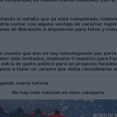
la temporada, es cuando menos inusitado. Eso sí, 
itando el asfalto que ya está completado, todavía 
dría contar con alguna ventaja de carácter logí
azas de Maranello a disposición para fotos y víde
n cuenta que aún no hay homologación por parte 
aber sido invitados, implicaría 0 impacto para Fe
n extra de gasto público para un proyecto faraónic
 pese a tener un Jarama que debía remodelarse a
gando nueva noticia
No hay más noticias en esta categoría.