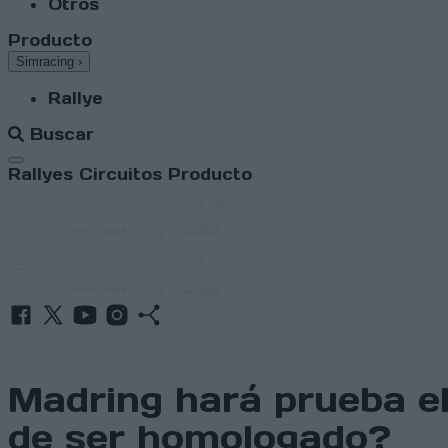
Otros
Producto
Simracing
›
Rallye
Buscar
Abrir menú
Rallyes
Circuitos
Producto
Madring hará prueba el 
de ser homologado?