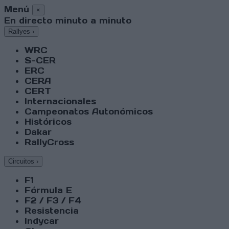
Menú
×
En directo minuto a minuto
Rallyes
›
WRC
S-CER
ERC
CERA
CERT
Internacionales
Campeonatos Autonómicos
Históricos
Dakar
RallyCross
Circuitos
›
F1
Fórmula E
F2 / F3 / F4
Resistencia
Indycar