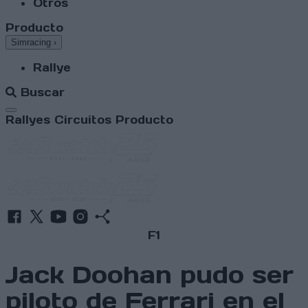
Otros
Producto
Simracing
›
Rallye
Buscar
Abrir menú
Rallyes
Circuitos
Producto
F1
Jack Doohan pudo ser
piloto de Ferrari en el