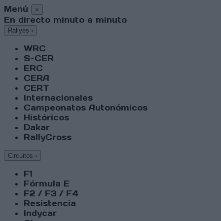
Menú
×
En directo minuto a minuto
Rallyes
›
WRC
S-CER
ERC
CERA
CERT
Internacionales
Campeonatos Autonómicos
Históricos
Dakar
RallyCross
Circuitos
›
F1
Fórmula E
F2 / F3 / F4
Resistencia
Indycar