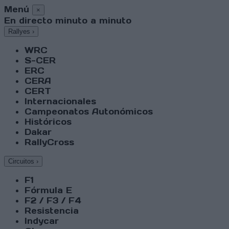
Menú
×
En directo minuto a minuto
Rallyes
›
WRC
S-CER
ERC
CERA
CERT
Internacionales
Campeonatos Autonómicos
Históricos
Dakar
RallyCross
Circuitos
›
F1
Fórmula E
F2 / F3 / F4
Resistencia
Indycar