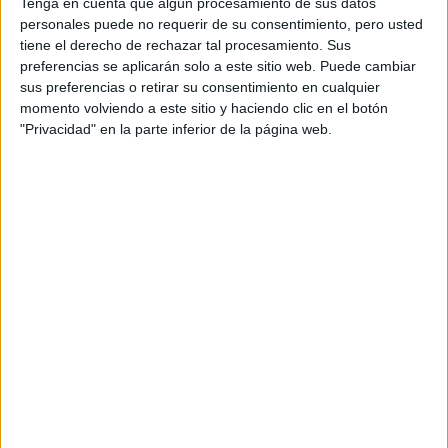
Tenga en cuenta que algún procesamiento de sus datos
Circuitos
personales puede no requerir de su consentimiento, pero usted
tiene el derecho de rechazar tal procesamiento. Sus
F1
preferencias se aplicarán solo a este sitio web. Puede cambiar
Fórmula E
sus preferencias o retirar su consentimiento en cualquier
F2 / F3 / F4
momento volviendo a este sitio y haciendo clic en el botón
Resistencia
"Privacidad" en la parte inferior de la página web.
Indycar
Otros
Producto
Producto
Web pensada para poder ofrecer diferentes
productos propios y ajenos para que los
aficionados los puedan adquirir
Divulgación
Dossier
Webs
Comunicados