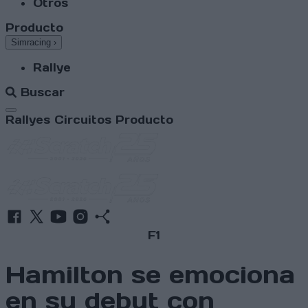
Otros
Producto
Simracing
›
Rallye
Buscar
Abrir menú
Rallyes
Circuitos
Producto
F1
Hamilton se emociona
en su debut con