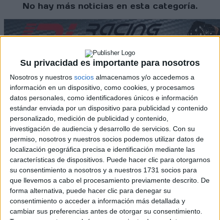
No hay más noticias en esta categoría.
Su privacidad es importante para nosotros
Nosotros y nuestros
socios
almacenamos y/o accedemos a
información en un dispositivo, como cookies, y procesamos
datos personales, como identificadores únicos e información
Rallyes
estándar enviada por un dispositivo para publicidad y contenido
personalizado, medición de publicidad y contenido,
WRC
investigación de audiencia y desarrollo de servicios.
Con su
S-CER
permiso, nosotros y nuestros socios podemos utilizar datos de
ERC
CERA
localización geográfica precisa e identificación mediante las
CERT
características de dispositivos. Puede hacer clic para otorgarnos
Internacionales
su consentimiento a nosotros y a nuestros 1731 socios para
Campeonatos Autonómicos
que llevemos a cabo el procesamiento previamente descrito. De
Históricos
forma alternativa, puede hacer clic para denegar su
Dakar
consentimiento o acceder a información más detallada y
RallyCross
cambiar sus preferencias antes de otorgar su consentimiento.