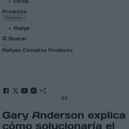
Otros
Producto
Simracing
›
Rallye
Buscar
Abrir menú
Rallyes
Circuitos
Producto
F1
Gary Anderson explica
cómo solucionaría el