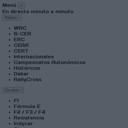
Menú
×
En directo minuto a minuto
Rallyes
›
WRC
S-CER
ERC
CERA
CERT
Internacionales
Campeonatos Autonómicos
Históricos
Dakar
RallyCross
Circuitos
›
F1
Fórmula E
F2 / F3 / F4
Resistencia
Indycar