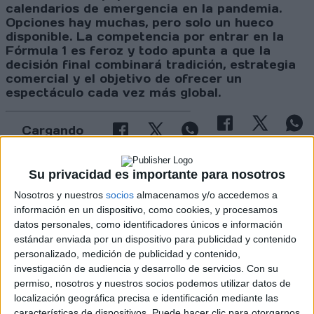
calendarios de emergencia en la pandemia.
Opciones hay muchas, pero solo un hueco
disponible. La competencia por entrar en la
Fórmula 1 es feroz y todo apunta a que la
decisión final combinará tradición, estrategia
comercial y el objetivo de ofrecer un
espectáculo cada vez más global.
Cargando
nueva noticia
No hay más noticias en esta categoría.
Su privacidad es importante para nosotros
Nosotros y nuestros
socios
almacenamos y/o accedemos a
información en un dispositivo, como cookies, y procesamos
datos personales, como identificadores únicos e información
estándar enviada por un dispositivo para publicidad y contenido
personalizado, medición de publicidad y contenido,
investigación de audiencia y desarrollo de servicios.
Con su
permiso, nosotros y nuestros socios podemos utilizar datos de
localización geográfica precisa e identificación mediante las
Rallyes
características de dispositivos. Puede hacer clic para otorgarnos