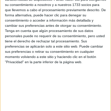
su consentimiento a nosotros y a nuestros 1733 socios para
WRC
que llevemos a cabo el procesamiento previamente descrito. De
S-CER
forma alternativa, puede hacer clic para denegar su
ERC
consentimiento o acceder a información más detallada y
CERA
cambiar sus preferencias antes de otorgar su consentimiento.
CERT
Tenga en cuenta que algún procesamiento de sus datos
Internacionales
personales puede no requerir de su consentimiento, pero usted
Campeonatos Autonómicos
Históricos
tiene el derecho de rechazar tal procesamiento. Sus
Dakar
preferencias se aplicarán solo a este sitio web. Puede cambiar
RallyCross
sus preferencias o retirar su consentimiento en cualquier
momento volviendo a este sitio y haciendo clic en el botón
Circuitos
"Privacidad" en la parte inferior de la página web.
F1
Fórmula E
F2 / F3 / F4
Resistencia
Indycar
Otros
Producto