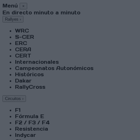
Menú
×
En directo minuto a minuto
Rallyes
›
WRC
S-CER
ERC
CERA
CERT
Internacionales
Campeonatos Autonómicos
Históricos
Dakar
RallyCross
Circuitos
›
F1
Fórmula E
F2 / F3 / F4
Resistencia
Indycar