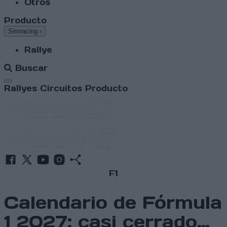
Otros
Producto
Simracing
›
Rallye
Buscar
Abrir menú
Rallyes
Circuitos
Producto
F1
Calendario de Fórmula
1 2027: casi cerrado…