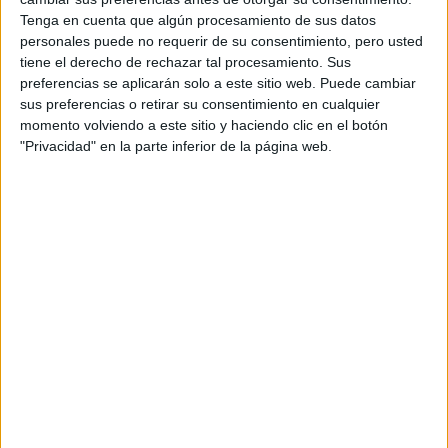
RallyCross
Tenga en cuenta que algún procesamiento de sus datos
personales puede no requerir de su consentimiento, pero usted
Circuitos
tiene el derecho de rechazar tal procesamiento. Sus
F1
preferencias se aplicarán solo a este sitio web. Puede cambiar
Fórmula E
sus preferencias o retirar su consentimiento en cualquier
F2 / F3 / F4
momento volviendo a este sitio y haciendo clic en el botón
Resistencia
"Privacidad" en la parte inferior de la página web.
Indycar
Otros
Producto
Producto
Web pensada para poder ofrecer diferentes
productos propios y ajenos para que los
aficionados los puedan adquirir
Divulgación
Dossier
Webs