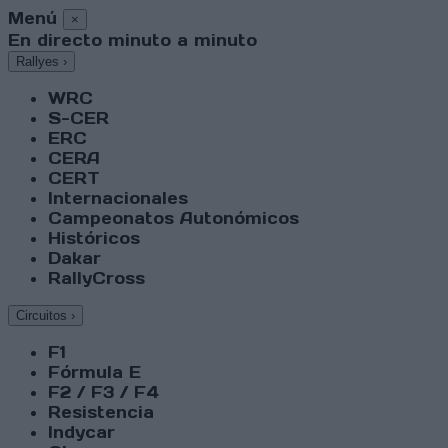
Menú
×
En directo minuto a minuto
Rallyes
›
WRC
S-CER
ERC
CERA
CERT
Internacionales
Campeonatos Autonómicos
Históricos
Dakar
RallyCross
Circuitos
›
F1
Fórmula E
F2 / F3 / F4
Resistencia
Indycar