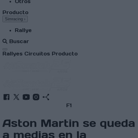
Otros
Producto
Simracing
›
Rallye
Buscar
Abrir menú
Rallyes
Circuitos
Producto
F1
Aston Martin se queda
a medias en la