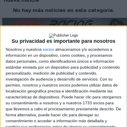
nueva noticia
No hay más noticias en esta categoría.
Su privacidad es importante para nosotros
Nosotros y nuestros
socios
almacenamos y/o accedemos a
información en un dispositivo, como cookies, y procesamos
datos personales, como identificadores únicos e información
Rallyes
estándar enviada por un dispositivo para publicidad y contenido
personalizado, medición de publicidad y contenido,
WRC
investigación de audiencia y desarrollo de servicios.
Con su
S-CER
permiso, nosotros y nuestros socios podemos utilizar datos de
ERC
localización geográfica precisa e identificación mediante las
CERA
características de dispositivos. Puede hacer clic para otorgarnos
CERT
su consentimiento a nosotros y a nuestros 1733 socios para
Internacionales
que llevemos a cabo el procesamiento previamente descrito. De
Campeonatos Autonómicos
forma alternativa, puede hacer clic para denegar su
Históricos
consentimiento o acceder a información más detallada y
Dakar
cambiar sus preferencias antes de otorgar su consentimiento.