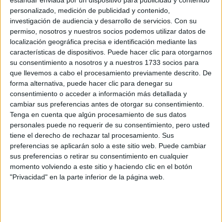
CERA
CERT
personalizado, medición de publicidad y contenido,
Internacionales
investigación de audiencia y desarrollo de servicios.
Con su
Campeonatos Autonómicos
permiso, nosotros y nuestros socios podemos utilizar datos de
Históricos
localización geográfica precisa e identificación mediante las
Dakar
características de dispositivos. Puede hacer clic para otorgarnos
RallyCross
su consentimiento a nosotros y a nuestros 1733 socios para
que llevemos a cabo el procesamiento previamente descrito. De
Circuitos
forma alternativa, puede hacer clic para denegar su
consentimiento o acceder a información más detallada y
F1
cambiar sus preferencias antes de otorgar su consentimiento.
Fórmula E
Tenga en cuenta que algún procesamiento de sus datos
F2 / F3 / F4
personales puede no requerir de su consentimiento, pero usted
Resistencia
tiene el derecho de rechazar tal procesamiento. Sus
Indycar
preferencias se aplicarán solo a este sitio web. Puede cambiar
Otros
sus preferencias o retirar su consentimiento en cualquier
momento volviendo a este sitio y haciendo clic en el botón
Producto
"Privacidad" en la parte inferior de la página web.
Producto
Web pensada para poder ofrecer diferentes
productos propios y ajenos para que los