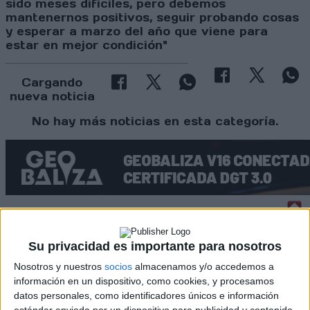
sido meses difíciles, pero debemos
mantenernos positivos, seguir probando cosas
y esperar a marzo del año que viene para
estar en mejor condición"
Cargando
nueva noticia
No hay más noticias en esta categoría.
Rallyes
Su privacidad es importante para nosotros
Nosotros y nuestros
socios
almacenamos y/o accedemos a
WRC
información en un dispositivo, como cookies, y procesamos
S-CER
ERC
datos personales, como identificadores únicos e información
estándar enviada por un dispositivo para publicidad y contenido