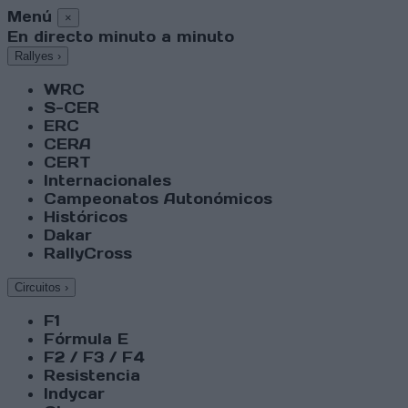
Menú
×
En directo minuto a minuto
Rallyes
›
WRC
S-CER
ERC
CERA
CERT
Internacionales
Campeonatos Autonómicos
Históricos
Dakar
RallyCross
Circuitos
›
F1
Fórmula E
F2 / F3 / F4
Resistencia
Indycar