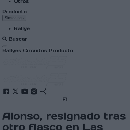
Otros
Producto
Simracing
›
Rallye
Buscar
Abrir menú
Rallyes
Circuitos
Producto
F1
Alonso, resignado tras
otro fiasco en Las