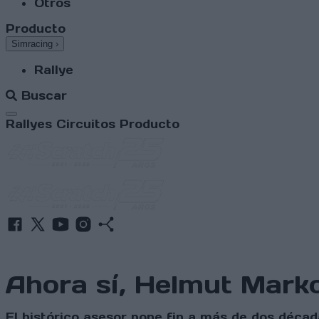
Otros
Producto
Simracing
›
Rallye
Buscar
Abrir menú
Rallyes
Circuitos
Producto
Ahora sí, Helmut Mark
El histórico asesor pone fin a más de dos década