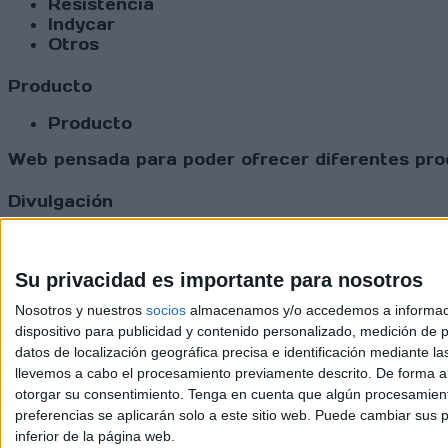
Resistencia
Indycar
Otros
Producto
Producto
Web pensada para poder ofrecer diferentes prod
Divulgación
Dossier
Webs
Comunicados
Su privacidad es importante para nosotros
Fotografía
Nosotros y nuestros
socios
almacenamos y/o accedemos a información
Vídeos (on boards)
dispositivo para publicidad y contenido personalizado, medición de pu
Redes Sociales
datos de localización geográfica precisa e identificación mediante l
2026 Revi
llevemos a cabo el procesamiento previamente descrito. De forma al
otorgar su consentimiento.
Tenga en cuenta que algún procesamiento
preferencias se aplicarán solo a este sitio web. Puede cambiar sus p
inferior de la página web.