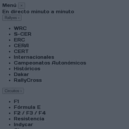
Menú
×
En directo minuto a minuto
Rallyes
›
WRC
S-CER
ERC
CERA
CERT
Internacionales
Campeonatos Autonómicos
Históricos
Dakar
RallyCross
Circuitos
›
F1
Fórmula E
F2 / F3 / F4
Resistencia
Indycar