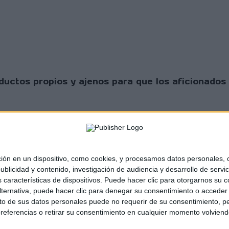
uctos propios y ajenos para que los aficionados 
 en un dispositivo, como cookies, y procesamos datos personales, co
blicidad y contenido, investigación de audiencia y desarrollo de servic
as características de dispositivos. Puede hacer clic para otorgarnos su
sta Scratch |
Contacto
|
Aviso legal y política de
ternativa, puede hacer clic para denegar su consentimiento o acceder
 de sus datos personales puede no requerir de su consentimiento, per
referencias o retirar su consentimiento en cualquier momento volviendo 