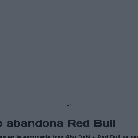
F1
o abandona Red Bull
s en la escudería tras Abu Dabi y Red Bull ya regi