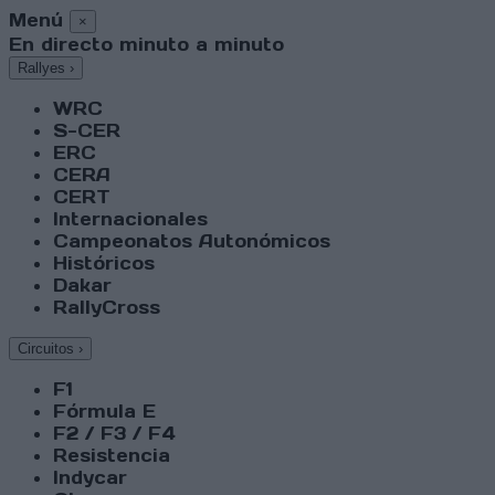
Menú
×
En directo minuto a minuto
Rallyes
›
WRC
S-CER
ERC
CERA
CERT
Internacionales
Campeonatos Autonómicos
Históricos
Dakar
RallyCross
Circuitos
›
F1
Fórmula E
F2 / F3 / F4
Resistencia
Indycar