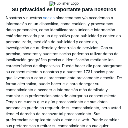
CERT
Su privacidad es importante para nosotros
Internacionales
Campeonatos Autonómicos
Nosotros y nuestros
socios
almacenamos y/o accedemos a
Históricos
información en un dispositivo, como cookies, y procesamos
Dakar
datos personales, como identificadores únicos e información
RallyCross
estándar enviada por un dispositivo para publicidad y contenido
personalizado, medición de publicidad y contenido,
Circuitos
investigación de audiencia y desarrollo de servicios.
Con su
permiso, nosotros y nuestros socios podemos utilizar datos de
F1
localización geográfica precisa e identificación mediante las
Fórmula E
características de dispositivos. Puede hacer clic para otorgarnos
F2 / F3 / F4
su consentimiento a nosotros y a nuestros 1731 socios para
Resistencia
que llevemos a cabo el procesamiento previamente descrito. De
Indycar
forma alternativa, puede hacer clic para denegar su
Otros
consentimiento o acceder a información más detallada y
cambiar sus preferencias antes de otorgar su consentimiento.
Producto
Tenga en cuenta que algún procesamiento de sus datos
Producto
personales puede no requerir de su consentimiento, pero usted
tiene el derecho de rechazar tal procesamiento. Sus
Web pensada para poder ofrecer diferentes
preferencias se aplicarán solo a este sitio web. Puede cambiar
productos propios y ajenos para que los
sus preferencias o retirar su consentimiento en cualquier