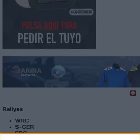
Rallyes
WRC
S-CER
ERC
CERA