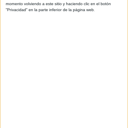
aficionados los puedan adquirir
momento volviendo a este sitio y haciendo clic en el botón
"Privacidad" en la parte inferior de la página web.
Divulgación
Dossier
Webs
Comunicados
Fotografía
Vídeos (on boards)
Redes Sociales
2026 Revista Scratch |
Contacto
|
Aviso legal
y política de privacidad
Update CMP