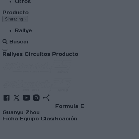
Otros
Producto
Simracing
›
Rallye
Buscar
Abrir menú
Rallyes
Circuitos
Producto
Formula E
Guanyu Zhou
Ficha
Equipo
Clasificación