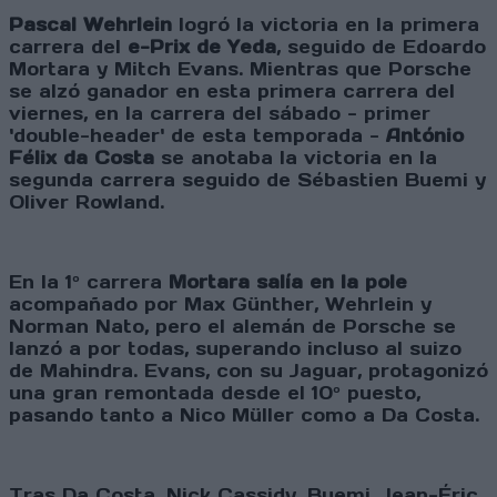
Pascal Wehrlein
logró la victoria en la primera
carrera del
e-Prix de Yeda
, seguido de Edoardo
Mortara y Mitch Evans. Mientras que Porsche
se alzó ganador en esta primera carrera del
viernes, en la carrera del sábado - primer
'double-header' de esta temporada -
António
Félix da Costa
se anotaba la victoria en la
segunda carrera seguido de Sébastien Buemi y
Oliver Rowland.
En la 1º carrera
Mortara salía en la pole
acompañado por Max Günther, Wehrlein y
Norman Nato, pero el alemán de Porsche se
lanzó a por todas, superando incluso al suizo
de Mahindra. Evans, con su Jaguar, protagonizó
una gran remontada desde el 10º puesto,
pasando tanto a Nico Müller como a Da Costa.
Tras Da Costa, Nick Cassidy, Buemi, Jean-Éric