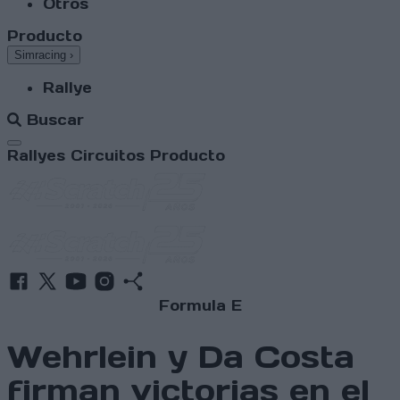
Otros
Producto
Simracing
›
Rallye
Buscar
Abrir menú
Rallyes
Circuitos
Producto
Formula E
Wehrlein y Da Costa
firman victorias en el