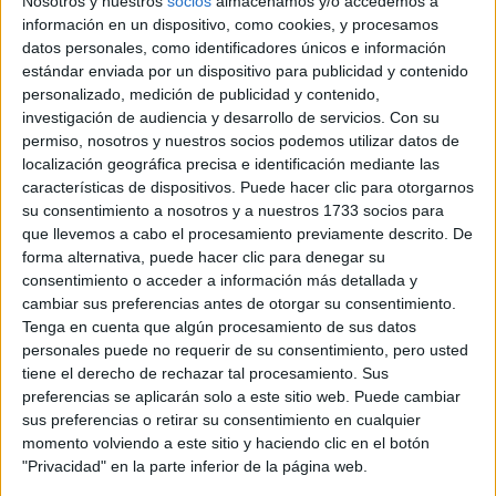
Nosotros y nuestros
socios
almacenamos y/o accedemos a
información en un dispositivo, como cookies, y procesamos
datos personales, como identificadores únicos e información
estándar enviada por un dispositivo para publicidad y contenido
personalizado, medición de publicidad y contenido,
investigación de audiencia y desarrollo de servicios.
Con su
permiso, nosotros y nuestros socios podemos utilizar datos de
localización geográfica precisa e identificación mediante las
Rallyes
características de dispositivos. Puede hacer clic para otorgarnos
su consentimiento a nosotros y a nuestros 1733 socios para
WRC
que llevemos a cabo el procesamiento previamente descrito. De
S-CER
forma alternativa, puede hacer clic para denegar su
ERC
consentimiento o acceder a información más detallada y
CERA
cambiar sus preferencias antes de otorgar su consentimiento.
CERT
Tenga en cuenta que algún procesamiento de sus datos
Internacionales
personales puede no requerir de su consentimiento, pero usted
Campeonatos Autonómicos
tiene el derecho de rechazar tal procesamiento. Sus
Históricos
preferencias se aplicarán solo a este sitio web. Puede cambiar
Dakar
sus preferencias o retirar su consentimiento en cualquier
RallyCross
momento volviendo a este sitio y haciendo clic en el botón
"Privacidad" en la parte inferior de la página web.
Circuitos