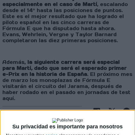
especialmente en el caso de Martí
, escalando
desde el 14º hasta las posiciones de puntos.
Este es el mejor resultado que ha logrado el
piloto español en las cinco carreras de
Fórmula E que ha disputado hasta ahora.
Evans, Wehrlein, Vergne y Taylor Barnard
completaron las diez primeras posiciones.
Además,
la siguiente carrera será especial
para Martí, dado que será el esperado primer
e-Prix en la historia de España
. El próximo mes
de marzo los monoplazas de Fórmula E
visitarán el circuito del Jarama, después de
haber rodado en el pasado en jornadas de test
aquí.
Cargando
nueva noticia
Su privacidad es importante para nosotros
No hay más noticias en esta categoría.