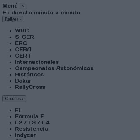
Menú
×
En directo minuto a minuto
Rallyes
›
WRC
S-CER
ERC
CERA
CERT
Internacionales
Campeonatos Autonómicos
Históricos
Dakar
RallyCross
Circuitos
›
F1
Fórmula E
F2 / F3 / F4
Resistencia
Indycar