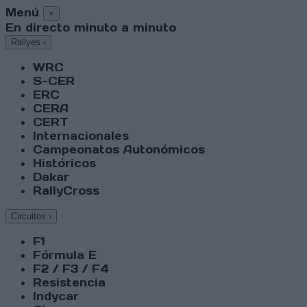
Menú
×
En directo minuto a minuto
Rallyes
›
WRC
S-CER
ERC
CERA
CERT
Internacionales
Campeonatos Autonómicos
Históricos
Dakar
RallyCross
Circuitos
›
F1
Fórmula E
F2 / F3 / F4
Resistencia
Indycar