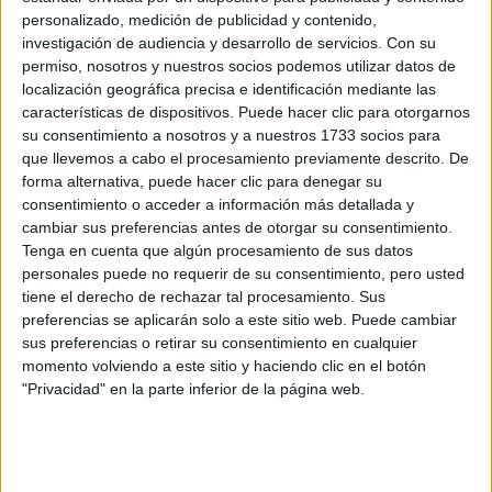
oficial en el Gran Premio de São Paulo, donde
personalizado, medición de publicidad y contenido,
el joven piloto y CUPRA KIRO buscarán iniciar
investigación de audiencia y desarrollo de servicios.
Con su
la campaña con fuerza.
permiso, nosotros y nuestros socios podemos utilizar datos de
localización geográfica precisa e identificación mediante las
características de dispositivos. Puede hacer clic para otorgarnos
Cargando
su consentimiento a nosotros y a nuestros 1733 socios para
nueva noticia
que llevemos a cabo el procesamiento previamente descrito. De
No hay más noticias en esta categoría.
forma alternativa, puede hacer clic para denegar su
consentimiento o acceder a información más detallada y
cambiar sus preferencias antes de otorgar su consentimiento.
Tenga en cuenta que algún procesamiento de sus datos
personales puede no requerir de su consentimiento, pero usted
tiene el derecho de rechazar tal procesamiento. Sus
preferencias se aplicarán solo a este sitio web. Puede cambiar
sus preferencias o retirar su consentimiento en cualquier
momento volviendo a este sitio y haciendo clic en el botón
"Privacidad" en la parte inferior de la página web.
Rallyes
WRC
S-CER
ERC