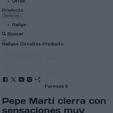
Otros
Producto
Simracing
›
Rallye
Buscar
Abrir menú
Rallyes
Circuitos
Producto
Formula E
Pepe Martí cierra con
sensaciones muy