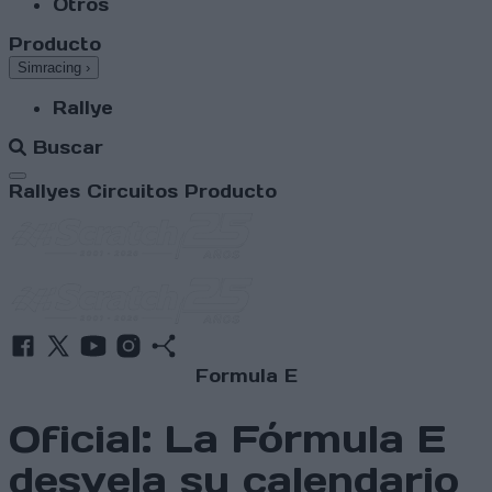
Otros
Producto
Simracing
›
Rallye
Buscar
Abrir menú
Rallyes
Circuitos
Producto
Formula E
Oficial: La Fórmula E
desvela su calendario