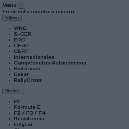
Menú
×
En directo minuto a minuto
Rallyes
›
WRC
S-CER
ERC
CERA
CERT
Internacionales
Campeonatos Autonómicos
Históricos
Dakar
RallyCross
Circuitos
›
F1
Fórmula E
F2 / F3 / F4
Resistencia
Indycar