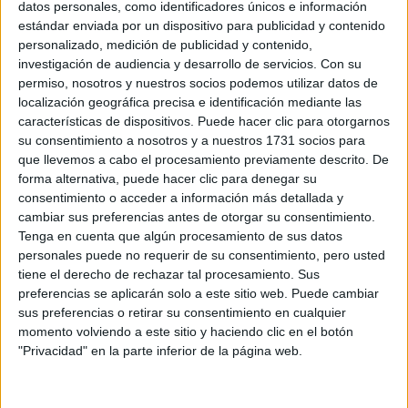
datos personales, como identificadores únicos e información
estándar enviada por un dispositivo para publicidad y contenido
personalizado, medición de publicidad y contenido,
investigación de audiencia y desarrollo de servicios.
Con su
permiso, nosotros y nuestros socios podemos utilizar datos de
localización geográfica precisa e identificación mediante las
características de dispositivos. Puede hacer clic para otorgarnos
Rallyes
su consentimiento a nosotros y a nuestros 1731 socios para
WRC
que llevemos a cabo el procesamiento previamente descrito. De
S-CER
forma alternativa, puede hacer clic para denegar su
ERC
consentimiento o acceder a información más detallada y
CERA
cambiar sus preferencias antes de otorgar su consentimiento.
CERT
Tenga en cuenta que algún procesamiento de sus datos
Internacionales
personales puede no requerir de su consentimiento, pero usted
Campeonatos Autonómicos
tiene el derecho de rechazar tal procesamiento. Sus
Históricos
preferencias se aplicarán solo a este sitio web. Puede cambiar
Dakar
sus preferencias o retirar su consentimiento en cualquier
RallyCross
momento volviendo a este sitio y haciendo clic en el botón
"Privacidad" en la parte inferior de la página web.
Circuitos
F1