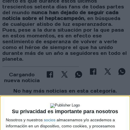
cierto es que durante estos últimos
trescientos setenta días fans de todas partes
del mundo
nunca han dejado de seguir cada
noticia sobre el heptacampeón
, en búsqueda
de cualquier atisbo de luz esperanzadora.
Pues, pese a la dura situación por la que pasa
en estos momentos, es en efecto ese
sentimiento de esperanza de volver a verle
como el héroe de siempre el que ha unido
durante más de un año a seguidores en todo el
planeta.
Cargando
nueva noticia
No hay más noticias en esta categoría.
Su privacidad es importante para nosotros
Nosotros y nuestros
socios
almacenamos y/o accedemos a
información en un dispositivo, como cookies, y procesamos