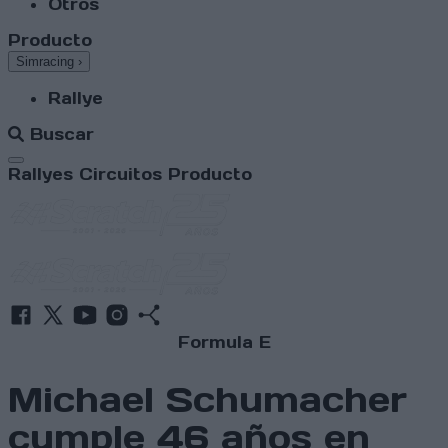
Otros
Producto
Simracing
›
Rallye
Buscar
Abrir menú
Rallyes
Circuitos
Producto
Formula E
Michael Schumacher
cumple 46 años en