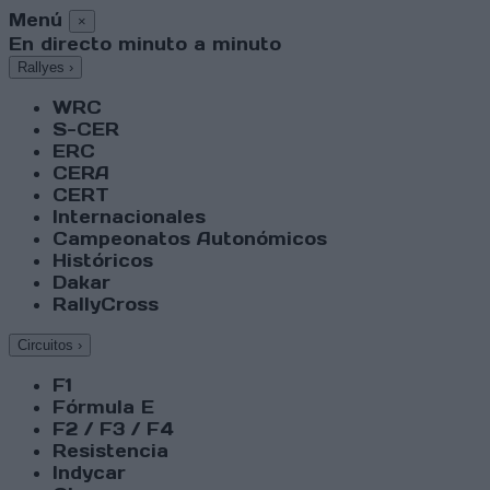
Menú
×
En directo minuto a minuto
Rallyes
›
WRC
S-CER
ERC
CERA
CERT
Internacionales
Campeonatos Autonómicos
Históricos
Dakar
RallyCross
Circuitos
›
F1
Fórmula E
F2 / F3 / F4
Resistencia
Indycar