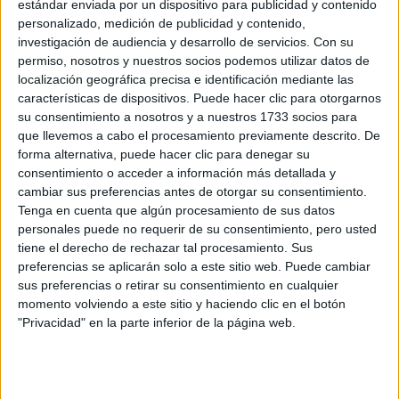
estándar enviada por un dispositivo para publicidad y contenido
CERA
CERT
personalizado, medición de publicidad y contenido,
Internacionales
investigación de audiencia y desarrollo de servicios.
Con su
Campeonatos Autonómicos
permiso, nosotros y nuestros socios podemos utilizar datos de
Históricos
localización geográfica precisa e identificación mediante las
Dakar
características de dispositivos. Puede hacer clic para otorgarnos
RallyCross
su consentimiento a nosotros y a nuestros 1733 socios para
que llevemos a cabo el procesamiento previamente descrito. De
Circuitos
forma alternativa, puede hacer clic para denegar su
consentimiento o acceder a información más detallada y
F1
cambiar sus preferencias antes de otorgar su consentimiento.
Fórmula E
Tenga en cuenta que algún procesamiento de sus datos
F2 / F3 / F4
personales puede no requerir de su consentimiento, pero usted
Resistencia
tiene el derecho de rechazar tal procesamiento. Sus
Indycar
preferencias se aplicarán solo a este sitio web. Puede cambiar
Otros
sus preferencias o retirar su consentimiento en cualquier
momento volviendo a este sitio y haciendo clic en el botón
Producto
"Privacidad" en la parte inferior de la página web.
Producto
Web pensada para poder ofrecer diferentes
productos propios y ajenos para que los