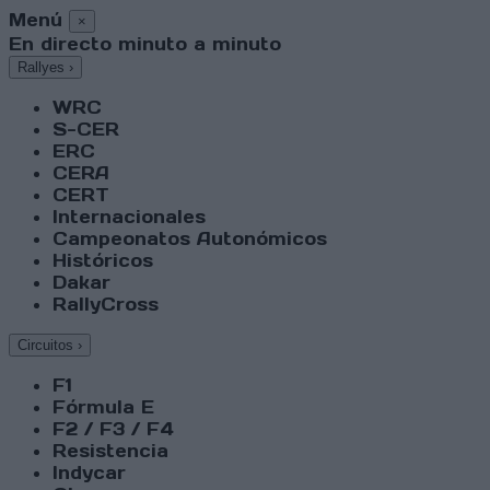
Menú
×
En directo minuto a minuto
Rallyes
›
WRC
S-CER
ERC
CERA
CERT
Internacionales
Campeonatos Autonómicos
Históricos
Dakar
RallyCross
Circuitos
›
F1
Fórmula E
F2 / F3 / F4
Resistencia
Indycar