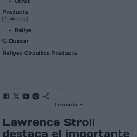
Otros
Producto
Simracing
›
Rallye
Buscar
Abrir menú
Rallyes
Circuitos
Producto
Formula E
Lawrence Stroll
destaca el importante