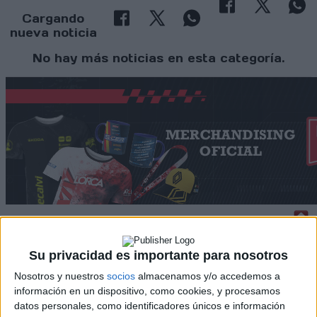
Cargando
nueva noticia
No hay más noticias en esta categoría.
Rallyes
Su privacidad es importante para nosotros
Nosotros y nuestros
socios
almacenamos y/o accedemos a
WRC
información en un dispositivo, como cookies, y procesamos
S-CER
datos personales, como identificadores únicos e información
ERC