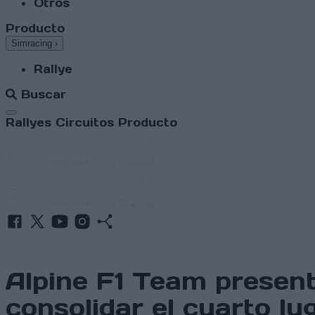
Otros
Producto
Simracing
›
Rallye
Buscar
Abrir menú
Rallyes
Circuitos
Producto
Alpine F1 Team present
consolidar el cuarto l