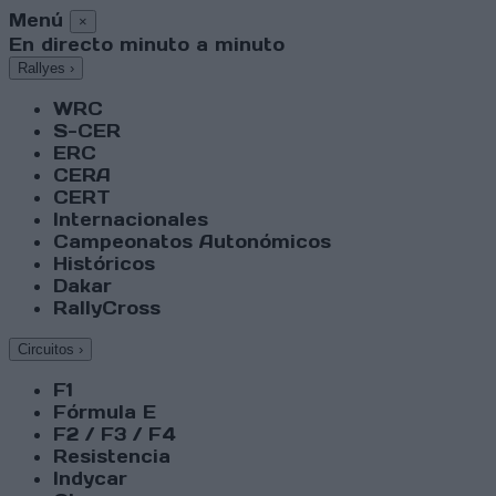
Menú
×
En directo minuto a minuto
Rallyes
›
WRC
S-CER
ERC
CERA
CERT
Internacionales
Campeonatos Autonómicos
Históricos
Dakar
RallyCross
Circuitos
›
F1
Fórmula E
F2 / F3 / F4
Resistencia
Indycar