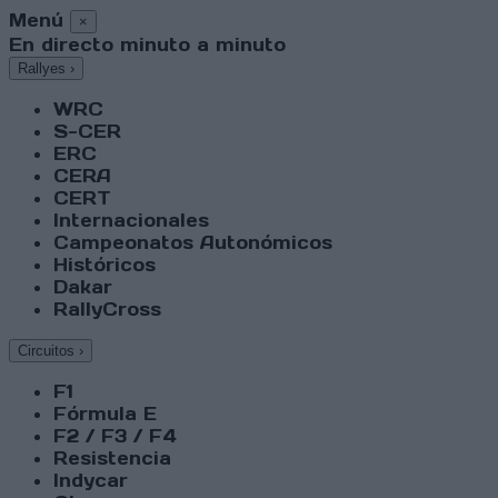
Menú
×
En directo minuto a minuto
Rallyes
›
WRC
S-CER
ERC
CERA
CERT
Internacionales
Campeonatos Autonómicos
Históricos
Dakar
RallyCross
Circuitos
›
F1
Fórmula E
F2 / F3 / F4
Resistencia
Indycar