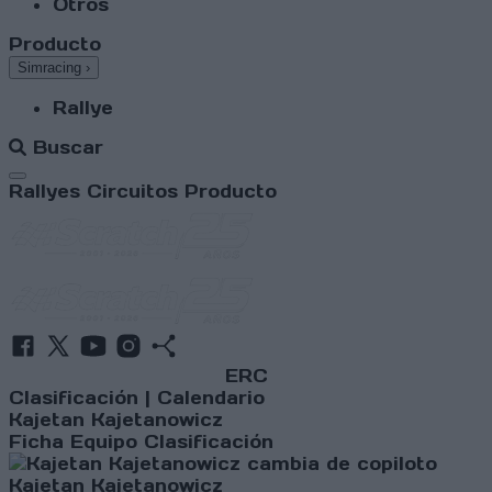
Otros
Producto
Simracing
›
Rallye
Buscar
Abrir menú
Rallyes
Circuitos
Producto
ERC
Clasificación
|
Calendario
Kajetan Kajetanowicz
Ficha
Equipo
Clasificación
Kajetan Kajetanowicz