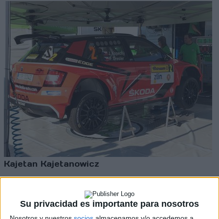
Kajetan Kajetanowicz
Vídeo: Qualifying Stage del Rallye Barum
David Durán
Su privacidad es importante para nosotros
Nosotros y nuestros
socios
almacenamos y/o accedemos a