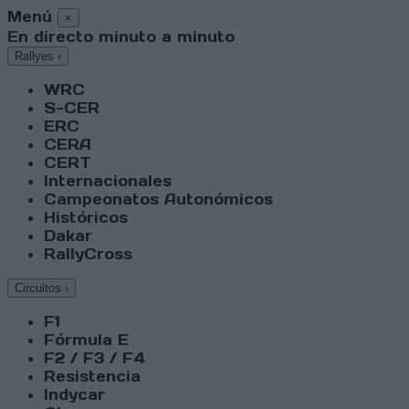
Menú
×
En directo minuto a minuto
Rallyes
›
WRC
S-CER
ERC
CERA
CERT
Internacionales
Campeonatos Autonómicos
Históricos
Dakar
RallyCross
Circuitos
›
F1
Fórmula E
F2 / F3 / F4
Resistencia
Indycar