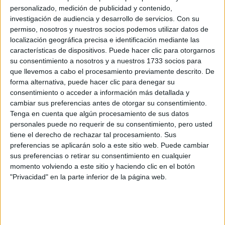
CERT
personalizado, medición de publicidad y contenido,
Internacionales
investigación de audiencia y desarrollo de servicios.
Con su
Campeonatos Autonómicos
permiso, nosotros y nuestros socios podemos utilizar datos de
Históricos
localización geográfica precisa e identificación mediante las
Dakar
características de dispositivos. Puede hacer clic para otorgarnos
RallyCross
su consentimiento a nosotros y a nuestros 1733 socios para
que llevemos a cabo el procesamiento previamente descrito. De
Circuitos
forma alternativa, puede hacer clic para denegar su
consentimiento o acceder a información más detallada y
F1
cambiar sus preferencias antes de otorgar su consentimiento.
Fórmula E
Tenga en cuenta que algún procesamiento de sus datos
F2 / F3 / F4
personales puede no requerir de su consentimiento, pero usted
Resistencia
tiene el derecho de rechazar tal procesamiento. Sus
Indycar
preferencias se aplicarán solo a este sitio web. Puede cambiar
Otros
sus preferencias o retirar su consentimiento en cualquier
momento volviendo a este sitio y haciendo clic en el botón
Producto
"Privacidad" en la parte inferior de la página web.
Producto
Web pensada para poder ofrecer diferentes
productos propios y ajenos para que los
aficionados los puedan adquirir