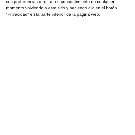
productos propios y ajenos para que los
sus preferencias o retirar su consentimiento en cualquier
aficionados los puedan adquirir
momento volviendo a este sitio y haciendo clic en el botón
"Privacidad" en la parte inferior de la página web.
Divulgación
Dossier
Webs
Comunicados
Fotografía
Vídeos (on boards)
Redes Sociales
2026 Revista Scratch |
Contacto
|
Aviso legal
y política de privacidad
Update CMP