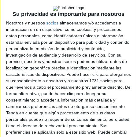
CERA
CERT
Su privacidad es importante para nosotros
Internacionales
Nosotros y nuestros
socios
almacenamos y/o accedemos a
Campeonatos Autonómicos
información en un dispositivo, como cookies, y procesamos
Históricos
Dakar
datos personales, como identificadores únicos e información
RallyCross
estándar enviada por un dispositivo para publicidad y contenido
personalizado, medición de publicidad y contenido,
Circuitos
investigación de audiencia y desarrollo de servicios.
Con su
permiso, nosotros y nuestros socios podemos utilizar datos de
F1
localización geográfica precisa e identificación mediante las
Fórmula E
características de dispositivos. Puede hacer clic para otorgarnos
F2 / F3 / F4
su consentimiento a nosotros y a nuestros 1731 socios para
Resistencia
que llevemos a cabo el procesamiento previamente descrito. De
Indycar
forma alternativa, puede hacer clic para denegar su
Otros
consentimiento o acceder a información más detallada y
cambiar sus preferencias antes de otorgar su consentimiento.
Producto
Tenga en cuenta que algún procesamiento de sus datos
personales puede no requerir de su consentimiento, pero usted
Producto
tiene el derecho de rechazar tal procesamiento. Sus
Web pensada para poder ofrecer diferentes
preferencias se aplicarán solo a este sitio web. Puede cambiar