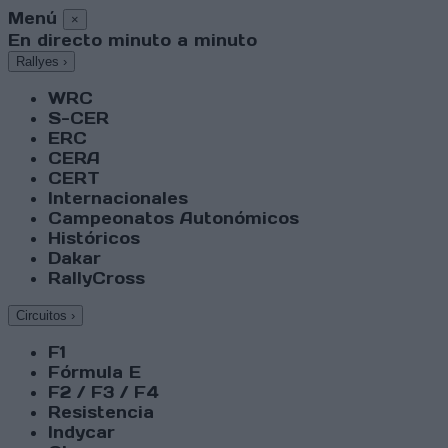
Menú
×
En directo minuto a minuto
Rallyes
›
WRC
S-CER
ERC
CERA
CERT
Internacionales
Campeonatos Autonómicos
Históricos
Dakar
RallyCross
Circuitos
›
F1
Fórmula E
F2 / F3 / F4
Resistencia
Indycar