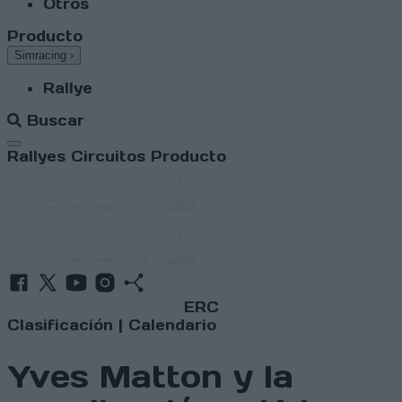
Otros
Producto
Simracing
›
Rallye
Buscar
Abrir menú
Rallyes
Circuitos
Producto
ERC
Clasificación
|
Calendario
Yves Matton y la