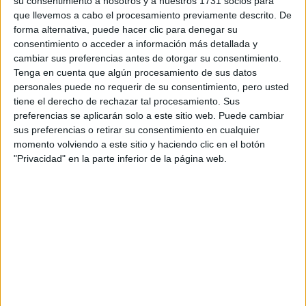
su consentimiento a nosotros y a nuestros 1731 socios para
que llevemos a cabo el procesamiento previamente descrito. De
F1
forma alternativa, puede hacer clic para denegar su
Fórmula E
consentimiento o acceder a información más detallada y
F2 / F3 / F4
Resistencia
cambiar sus preferencias antes de otorgar su consentimiento.
Indycar
Tenga en cuenta que algún procesamiento de sus datos
Otros
personales puede no requerir de su consentimiento, pero usted
tiene el derecho de rechazar tal procesamiento. Sus
Producto
preferencias se aplicarán solo a este sitio web. Puede cambiar
sus preferencias o retirar su consentimiento en cualquier
Producto
momento volviendo a este sitio y haciendo clic en el botón
"Privacidad" en la parte inferior de la página web.
Web pensada para poder ofrecer diferentes
productos propios y ajenos para que los
aficionados los puedan adquirir
Divulgación
Dossier
Webs
Comunicados
Fotografía
Vídeos (on boards)