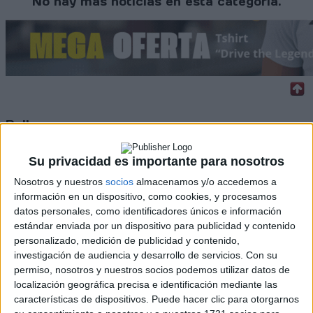
No hay más noticias en esta categoría.
Rallyes
WRC
Su privacidad es importante para nosotros
S-CER
ERC
Nosotros y nuestros
socios
almacenamos y/o accedemos a
CERA
información en un dispositivo, como cookies, y procesamos
CERT
datos personales, como identificadores únicos e información
Internacionales
estándar enviada por un dispositivo para publicidad y contenido
Campeonatos Autonómicos
personalizado, medición de publicidad y contenido,
Históricos
investigación de audiencia y desarrollo de servicios.
Con su
Dakar
permiso, nosotros y nuestros socios podemos utilizar datos de
RallyCross
localización geográfica precisa e identificación mediante las
características de dispositivos. Puede hacer clic para otorgarnos
Circuitos