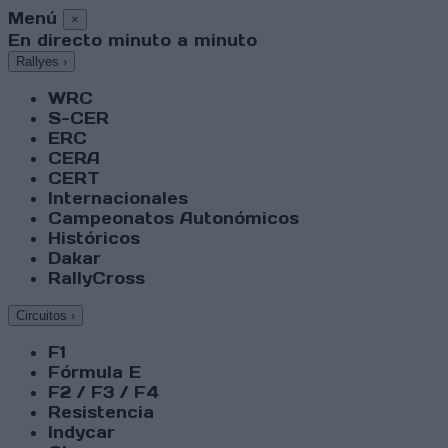
Menú
×
En directo minuto a minuto
Rallyes
›
WRC
S-CER
ERC
CERA
CERT
Internacionales
Campeonatos Autonómicos
Históricos
Dakar
RallyCross
Circuitos
›
F1
Fórmula E
F2 / F3 / F4
Resistencia
Indycar