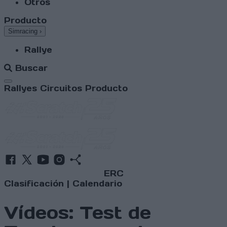
Otros
Producto
Simracing
›
Rallye
Buscar
Abrir menú
Rallyes
Circuitos
Producto
ERC
Clasificación
|
Calendario
Vídeos: Test de