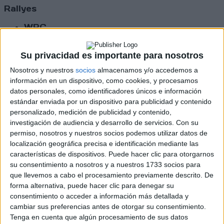
Rallyes
WRC
S-CER
ERC
Su privacidad es importante para nosotros
CERA
CERT
Nosotros y nuestros
socios
almacenamos y/o accedemos a
Internacionales
información en un dispositivo, como cookies, y procesamos
Campeonatos Autonómicos
datos personales, como identificadores únicos e información
Históricos
estándar enviada por un dispositivo para publicidad y contenido
Dakar
personalizado, medición de publicidad y contenido,
RallyCross
investigación de audiencia y desarrollo de servicios.
Con su
permiso, nosotros y nuestros socios podemos utilizar datos de
Circuitos
localización geográfica precisa e identificación mediante las
características de dispositivos. Puede hacer clic para otorgarnos
F1
su consentimiento a nosotros y a nuestros 1733 socios para
Fórmula E
que llevemos a cabo el procesamiento previamente descrito. De
F2 / F3 / F4
forma alternativa, puede hacer clic para denegar su
Resistencia
Indycar
consentimiento o acceder a información más detallada y
Otros
cambiar sus preferencias antes de otorgar su consentimiento.
Tenga en cuenta que algún procesamiento de sus datos