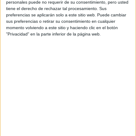
Producto
personales puede no requerir de su consentimiento, pero usted
tiene el derecho de rechazar tal procesamiento. Sus
Producto
preferencias se aplicarán solo a este sitio web. Puede cambiar
sus preferencias o retirar su consentimiento en cualquier
Web pensada para poder ofrecer diferentes
momento volviendo a este sitio y haciendo clic en el botón
productos propios y ajenos para que los
"Privacidad" en la parte inferior de la página web.
aficionados los puedan adquirir
Divulgación
Dossier
Webs
Comunicados
Fotografía
Vídeos (on boards)
Redes Sociales
2026 Revista Scratch |
Contacto
|
Aviso legal
y política de privacidad