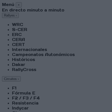
Menú
×
En directo minuto a minuto
Rallyes
›
WRC
S-CER
ERC
CERA
CERT
Internacionales
Campeonatos Autonómicos
Históricos
Dakar
RallyCross
Circuitos
›
F1
Fórmula E
F2 / F3 / F4
Resistencia
Indycar