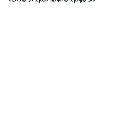
"Privacidad" en la parte inferior de la página web.
Producto
Producto
Web pensada para poder ofrecer diferentes
productos propios y ajenos para que los
aficionados los puedan adquirir
Divulgación
Dossier
Webs
Comunicados
Fotografía
Vídeos (on boards)
Redes Sociales
2026 Revista Scratch |
Contacto
|
Aviso legal
y política de privacidad