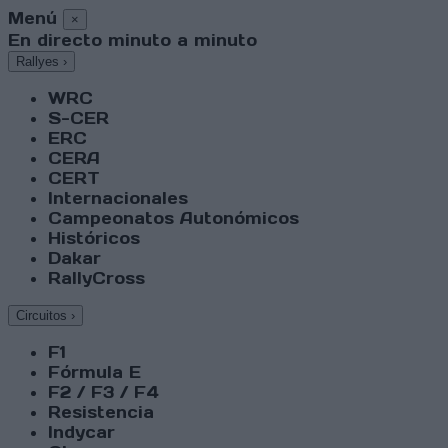
Menú
×
En directo minuto a minuto
Rallyes
›
WRC
S-CER
ERC
CERA
CERT
Internacionales
Campeonatos Autonómicos
Históricos
Dakar
RallyCross
Circuitos
›
F1
Fórmula E
F2 / F3 / F4
Resistencia
Indycar