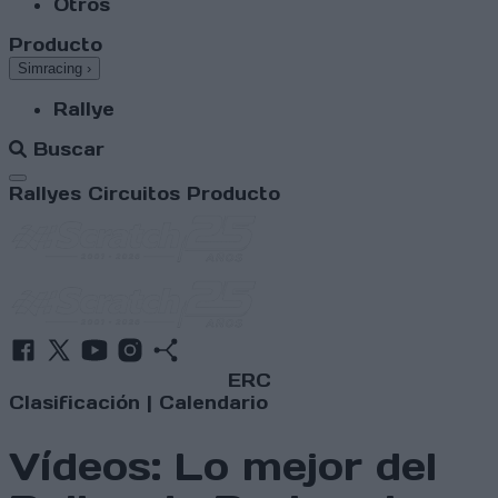
Otros
Producto
Simracing
›
Rallye
Buscar
Abrir menú
Rallyes
Circuitos
Producto
ERC
Clasificación
|
Calendario
Vídeos: Lo mejor del