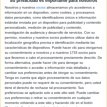
Su privacidad es importante para nosotros
Nosotros y nuestros
socios
almacenamos y/o accedemos a
Rallyes
información en un dispositivo, como cookies, y procesamos
WRC
datos personales, como identificadores únicos e información
S-CER
estándar enviada por un dispositivo para publicidad y contenido
ERC
personalizado, medición de publicidad y contenido,
CERA
investigación de audiencia y desarrollo de servicios.
Con su
CERT
permiso, nosotros y nuestros socios podemos utilizar datos de
Internacionales
localización geográfica precisa e identificación mediante las
Campeonatos Autonómicos
características de dispositivos. Puede hacer clic para otorgarnos
Históricos
su consentimiento a nosotros y a nuestros 1733 socios para
Dakar
que llevemos a cabo el procesamiento previamente descrito. De
RallyCross
forma alternativa, puede hacer clic para denegar su
consentimiento o acceder a información más detallada y
Circuitos
cambiar sus preferencias antes de otorgar su consentimiento.
Tenga en cuenta que algún procesamiento de sus datos
F1
personales puede no requerir de su consentimiento, pero usted
Fórmula E
tiene el derecho de rechazar tal procesamiento. Sus
F2 / F3 / F4
preferencias se aplicarán solo a este sitio web. Puede cambiar
Resistencia
Indycar
sus preferencias o retirar su consentimiento en cualquier
Otros
momento volviendo a este sitio y haciendo clic en el botón