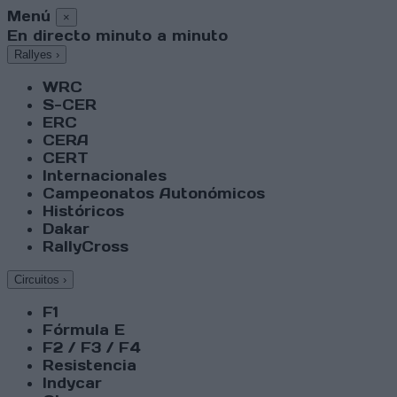
Menú
×
En directo minuto a minuto
Rallyes
›
WRC
S-CER
ERC
CERA
CERT
Internacionales
Campeonatos Autonómicos
Históricos
Dakar
RallyCross
Circuitos
›
F1
Fórmula E
F2 / F3 / F4
Resistencia
Indycar