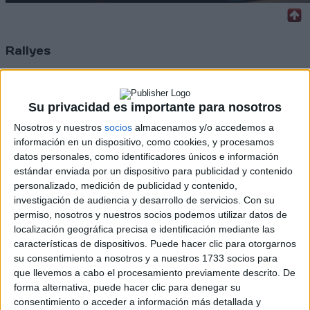
Rallyes
WRC
S-CER
ERC
Su privacidad es importante para nosotros
CERA
Nosotros y nuestros
socios
almacenamos y/o accedemos a
CERT
información en un dispositivo, como cookies, y procesamos
Internacionales
datos personales, como identificadores únicos e información
Campeonatos Autonómicos
estándar enviada por un dispositivo para publicidad y contenido
Históricos
personalizado, medición de publicidad y contenido,
Dakar
RallyCross
investigación de audiencia y desarrollo de servicios.
Con su
permiso, nosotros y nuestros socios podemos utilizar datos de
Circuitos
localización geográfica precisa e identificación mediante las
características de dispositivos. Puede hacer clic para otorgarnos
F1
su consentimiento a nosotros y a nuestros 1733 socios para
Fórmula E
que llevemos a cabo el procesamiento previamente descrito. De
F2 / F3 / F4
forma alternativa, puede hacer clic para denegar su
Resistencia
consentimiento o acceder a información más detallada y