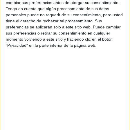
Indycar
cambiar sus preferencias antes de otorgar su consentimiento.
Otros
Tenga en cuenta que algún procesamiento de sus datos
personales puede no requerir de su consentimiento, pero usted
Producto
tiene el derecho de rechazar tal procesamiento. Sus
preferencias se aplicarán solo a este sitio web. Puede cambiar
Producto
sus preferencias o retirar su consentimiento en cualquier
Web pensada para poder ofrecer diferentes
momento volviendo a este sitio y haciendo clic en el botón
productos propios y ajenos para que los
"Privacidad" en la parte inferior de la página web.
aficionados los puedan adquirir
Divulgación
Dossier
Webs
Comunicados
Fotografía
Vídeos (on boards)
Redes Sociales
2026 Revista Scratch |
Contacto
|
Aviso legal
y política de privacidad