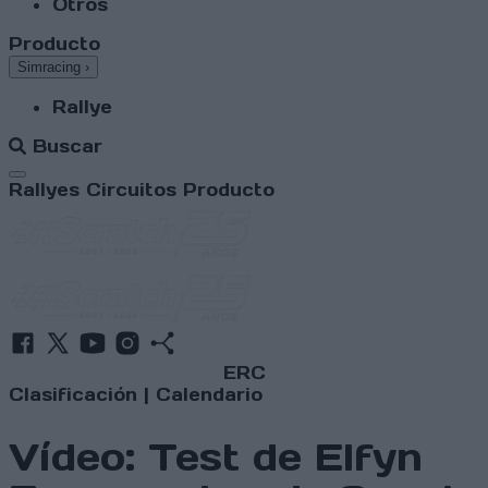
Otros
Producto
Simracing
›
Rallye
Buscar
Abrir menú
Rallyes
Circuitos
Producto
ERC
Clasificación
|
Calendario
Vídeo: Test de Elfyn