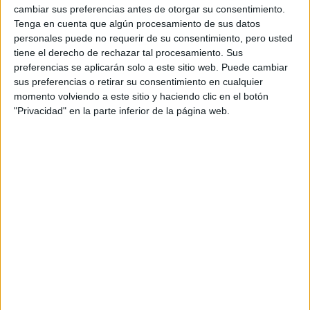
cambiar sus preferencias antes de otorgar su consentimiento.
Indycar
Tenga en cuenta que algún procesamiento de sus datos
Otros
personales puede no requerir de su consentimiento, pero usted
tiene el derecho de rechazar tal procesamiento. Sus
Producto
preferencias se aplicarán solo a este sitio web. Puede cambiar
Producto
sus preferencias o retirar su consentimiento en cualquier
momento volviendo a este sitio y haciendo clic en el botón
Web pensada para poder ofrecer diferentes
"Privacidad" en la parte inferior de la página web.
productos propios y ajenos para que los
aficionados los puedan adquirir
Divulgación
Dossier
Webs
Comunicados
Fotografía
Vídeos (on boards)
Redes Sociales
2026 Revista Scratch |
Contacto
|
Aviso legal
y política de privacidad