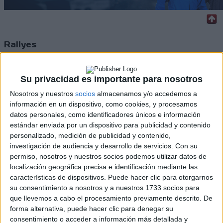
Rallyes
WRC
S-CER
Su privacidad es importante para nosotros
ERC
CERA
Nosotros y nuestros
socios
almacenamos y/o accedemos a
CERT
información en un dispositivo, como cookies, y procesamos
Internacionales
datos personales, como identificadores únicos e información
Campeonatos Autonómicos
estándar enviada por un dispositivo para publicidad y contenido
Históricos
personalizado, medición de publicidad y contenido,
Dakar
investigación de audiencia y desarrollo de servicios.
Con su
RallyCross
permiso, nosotros y nuestros socios podemos utilizar datos de
localización geográfica precisa e identificación mediante las
Circuitos
características de dispositivos. Puede hacer clic para otorgarnos
su consentimiento a nosotros y a nuestros 1733 socios para
F1
que llevemos a cabo el procesamiento previamente descrito. De
Fórmula E
forma alternativa, puede hacer clic para denegar su
F2 / F3 / F4
consentimiento o acceder a información más detallada y
Resistencia