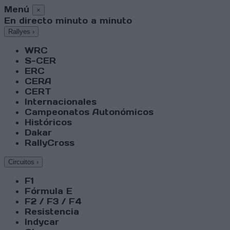
Menú
×
En directo minuto a minuto
Rallyes
›
WRC
S-CER
ERC
CERA
CERT
Internacionales
Campeonatos Autonómicos
Históricos
Dakar
RallyCross
Circuitos
›
F1
Fórmula E
F2 / F3 / F4
Resistencia
Indycar