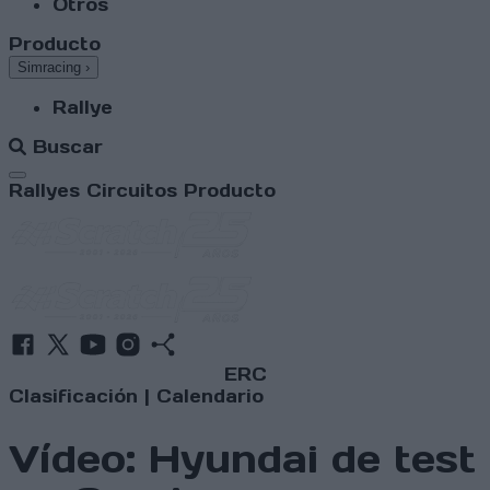
Otros
Producto
Simracing
›
Rallye
Buscar
Abrir menú
Rallyes
Circuitos
Producto
ERC
Clasificación
|
Calendario
Vídeo: Hyundai de test