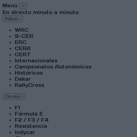
Menú
×
En directo minuto a minuto
Rallyes
›
WRC
S-CER
ERC
CERA
CERT
Internacionales
Campeonatos Autonómicos
Históricos
Dakar
RallyCross
Circuitos
›
F1
Fórmula E
F2 / F3 / F4
Resistencia
Indycar