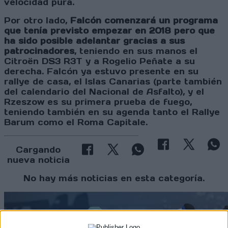
velocidad pura.
Por otro lado,
Falcón comenzará un programa
que tenía previsto empezar en 2018 pero que
ha sido posible adelantar gracias a sus
patrocinadores
, teniendo en sus manos el
Citroën DS3 R3T y a Rogelio Peñate a su
derecha. Falcón ya estuvo presente en su
rallye de casa, el Islas Canarias (parte también
del calendario del Nacional de Asfalto), y el
Rzeszow es su primera prueba de fuego,
teniendo también en su agenda tanto el Rallye
Barum como el Roma Capitale.
Cargando
nueva noticia
No hay más noticias en esta categoría.