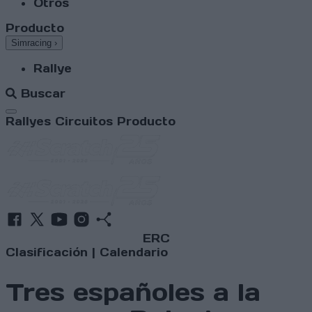
Otros
Producto
Simracing
›
Rallye
Buscar
Abrir menú
Rallyes
Circuitos
Producto
ERC
Clasificación
|
Calendario
Tres españoles a la