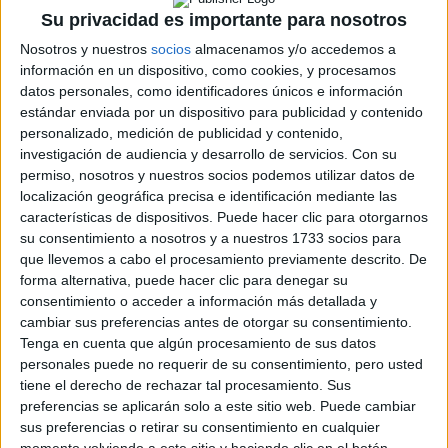
Su privacidad es importante para nosotros
Nosotros y nuestros
socios
almacenamos y/o accedemos a
información en un dispositivo, como cookies, y procesamos
datos personales, como identificadores únicos e información
Rallyes
estándar enviada por un dispositivo para publicidad y contenido
personalizado, medición de publicidad y contenido,
WRC
S-CER
investigación de audiencia y desarrollo de servicios.
Con su
ERC
permiso, nosotros y nuestros socios podemos utilizar datos de
CERA
localización geográfica precisa e identificación mediante las
CERT
características de dispositivos. Puede hacer clic para otorgarnos
Internacionales
su consentimiento a nosotros y a nuestros 1733 socios para
Campeonatos Autonómicos
que llevemos a cabo el procesamiento previamente descrito. De
Históricos
forma alternativa, puede hacer clic para denegar su
Dakar
consentimiento o acceder a información más detallada y
RallyCross
cambiar sus preferencias antes de otorgar su consentimiento.
Tenga en cuenta que algún procesamiento de sus datos
Circuitos
personales puede no requerir de su consentimiento, pero usted
tiene el derecho de rechazar tal procesamiento. Sus
F1
preferencias se aplicarán solo a este sitio web. Puede cambiar
Fórmula E
sus preferencias o retirar su consentimiento en cualquier
F2 / F3 / F4
momento volviendo a este sitio y haciendo clic en el botón