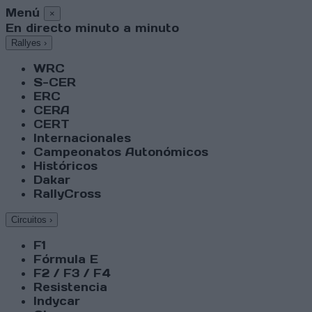
Menú
×
En directo minuto a minuto
Rallyes
›
WRC
S-CER
ERC
CERA
CERT
Internacionales
Campeonatos Autonómicos
Históricos
Dakar
RallyCross
Circuitos
›
F1
Fórmula E
F2 / F3 / F4
Resistencia
Indycar