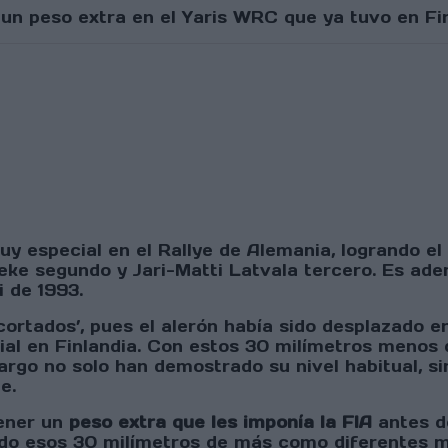
 un peso extra en el Yaris WRC que ya tuvo en Fi
y especial en el Rallye de Alemania, logrando el 
e segundo y Jari-Matti Latvala tercero. Es adem
i de 1993.
cortados’, pues el alerón había sido desplazado 
dial en Finlandia. Con estos 30 milímetros menos
argo no solo han demostrado su nivel habitual, s
e.
tener un
peso extra que les imponía la FIA
antes d
vado esos 30 milímetros de más como diferentes m