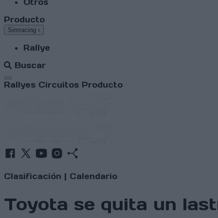
Otros
Producto
Simracing
›
Rallye
Buscar
Abrir menú
Rallyes
Circuitos
Producto
Clasificación
|
Calendario
Toyota se quita un las