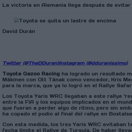
La victoria en Alemania llega después de evitar
David Durán
Twitter (@TheDDuran)
Instagram (@dduranissimo)
Toyota Gazoo Racing
ha logrado un resultado mu
Mäkinen con Ott Tänak como vencedor, Kris Meek
para la marca, que ya lo logró en el Rallye Safar
Los Toyota Yaris WRC llegaban a este rallye ‘re
entre la FIA y los equipos implicados en el mun
que fueran a perder algo de ritmo, pero sin emb
ha copado el podio al final del rallye en Bostalse
Con esta medida, los tres Yaris WRC evitaban 
fecha límite el Rallye de Turquía. De haber lle