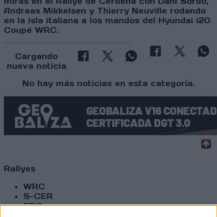
miras en el Rallye de Cerdeña con Dani Sordo,
Andreas Mikkelsen y Thierry Neuville rodando
en la isla italiana a los mandos del Hyundai i20
Coupé WRC.
Cargando
nueva noticia
No hay más noticias en esta categoría.
Rallyes
WRC
S-CER
ERC
CERA