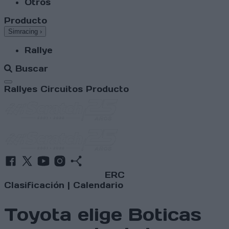
Otros
Producto
Simracing
›
Rallye
Buscar
Abrir menú
Rallyes
Circuitos
Producto
ERC
Clasificación
|
Calendario
Toyota elige Boticas