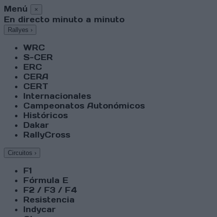
Menú
×
En directo minuto a minuto
Rallyes
›
WRC
S-CER
ERC
CERA
CERT
Internacionales
Campeonatos Autonómicos
Históricos
Dakar
RallyCross
Circuitos
›
F1
Fórmula E
F2 / F3 / F4
Resistencia
Indycar