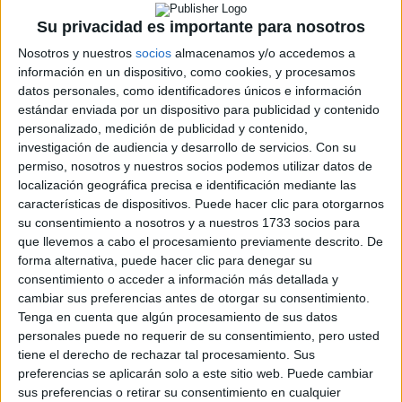
CERT
Su privacidad es importante para nosotros
Internacionales
Campeonatos Autonómicos
Nosotros y nuestros
socios
almacenamos y/o accedemos a
Históricos
información en un dispositivo, como cookies, y procesamos
Dakar
datos personales, como identificadores únicos e información
RallyCross
estándar enviada por un dispositivo para publicidad y contenido
personalizado, medición de publicidad y contenido,
Circuitos
investigación de audiencia y desarrollo de servicios.
Con su
permiso, nosotros y nuestros socios podemos utilizar datos de
F1
localización geográfica precisa e identificación mediante las
Fórmula E
características de dispositivos. Puede hacer clic para otorgarnos
F2 / F3 / F4
su consentimiento a nosotros y a nuestros 1733 socios para
Resistencia
que llevemos a cabo el procesamiento previamente descrito. De
Indycar
forma alternativa, puede hacer clic para denegar su
Otros
consentimiento o acceder a información más detallada y
cambiar sus preferencias antes de otorgar su consentimiento.
Producto
Tenga en cuenta que algún procesamiento de sus datos
Producto
personales puede no requerir de su consentimiento, pero usted
tiene el derecho de rechazar tal procesamiento. Sus
Web pensada para poder ofrecer diferentes
preferencias se aplicarán solo a este sitio web. Puede cambiar
productos propios y ajenos para que los
sus preferencias o retirar su consentimiento en cualquier