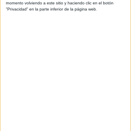
aficionados los puedan adquirir
momento volviendo a este sitio y haciendo clic en el botón
"Privacidad" en la parte inferior de la página web.
Divulgación
Dossier
Webs
Comunicados
Fotografía
Vídeos (on boards)
Redes Sociales
2026 Revista Scratch |
Contacto
|
Aviso legal
y política de privacidad
Update CMP