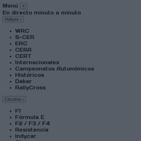
Menú
×
En directo minuto a minuto
Rallyes
›
WRC
S-CER
ERC
CERA
CERT
Internacionales
Campeonatos Autonómicos
Históricos
Dakar
RallyCross
Circuitos
›
F1
Fórmula E
F2 / F3 / F4
Resistencia
Indycar