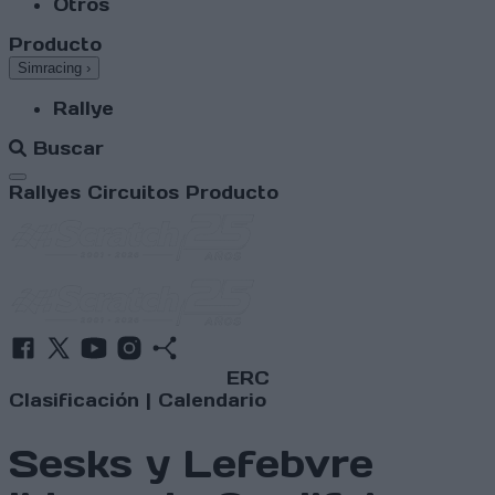
Otros
Producto
Simracing
›
Rallye
Buscar
Abrir menú
Rallyes
Circuitos
Producto
ERC
Clasificación
|
Calendario
Sesks y Lefebvre