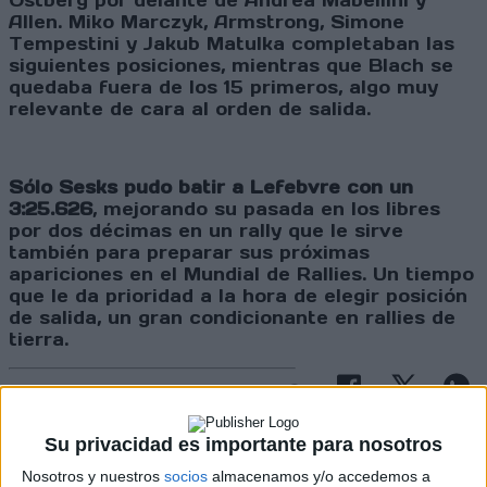
Ostberg por delante de Andrea Mabellini y
Allen. Miko Marczyk, Armstrong, Simone
Tempestini y Jakub Matulka completaban las
siguientes posiciones, mientras que Blach se
quedaba fuera de los 15 primeros, algo muy
relevante de cara al orden de salida.
Sólo Sesks pudo batir a Lefebvre con un
3:25.626
, mejorando su pasada en los libres
por dos décimas en un rally que le sirve
también para preparar sus próximas
apariciones en el Mundial de Rallies. Un tiempo
que le da prioridad a la hora de elegir posición
de salida, un gran condicionante en rallies de
tierra.
Cargando
nueva noticia
Su privacidad es importante para nosotros
No hay más noticias en esta categoría.
Nosotros y nuestros
socios
almacenamos y/o accedemos a