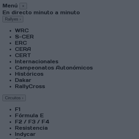
Menú
×
En directo minuto a minuto
Rallyes
›
WRC
S-CER
ERC
CERA
CERT
Internacionales
Campeonatos Autonómicos
Históricos
Dakar
RallyCross
Circuitos
›
F1
Fórmula E
F2 / F3 / F4
Resistencia
Indycar