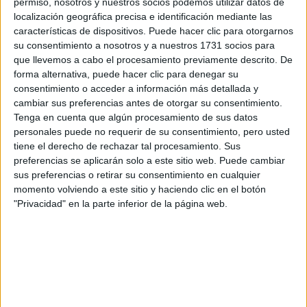
permiso, nosotros y nuestros socios podemos utilizar datos de
Dakar
localización geográfica precisa e identificación mediante las
RallyCross
características de dispositivos. Puede hacer clic para otorgarnos
su consentimiento a nosotros y a nuestros 1731 socios para
Circuitos
que llevemos a cabo el procesamiento previamente descrito. De
forma alternativa, puede hacer clic para denegar su
F1
consentimiento o acceder a información más detallada y
Fórmula E
cambiar sus preferencias antes de otorgar su consentimiento.
F2 / F3 / F4
Tenga en cuenta que algún procesamiento de sus datos
Resistencia
personales puede no requerir de su consentimiento, pero usted
Indycar
tiene el derecho de rechazar tal procesamiento. Sus
Otros
preferencias se aplicarán solo a este sitio web. Puede cambiar
sus preferencias o retirar su consentimiento en cualquier
Producto
momento volviendo a este sitio y haciendo clic en el botón
Producto
"Privacidad" en la parte inferior de la página web.
Web pensada para poder ofrecer diferentes
productos propios y ajenos para que los
aficionados los puedan adquirir
Divulgación