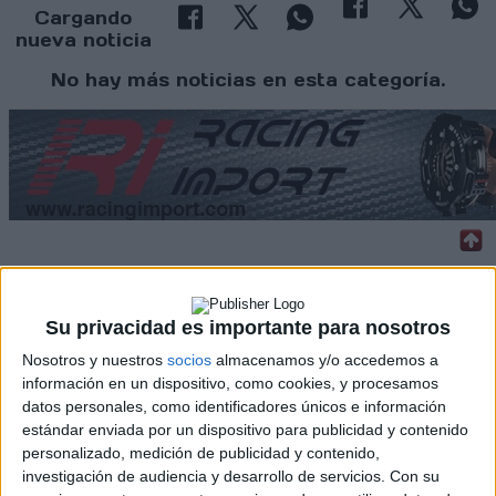
Cargando
nueva noticia
No hay más noticias en esta categoría.
Rallyes
Su privacidad es importante para nosotros
WRC
S-CER
Nosotros y nuestros
socios
almacenamos y/o accedemos a
ERC
información en un dispositivo, como cookies, y procesamos
CERA
datos personales, como identificadores únicos e información
CERT
estándar enviada por un dispositivo para publicidad y contenido
Internacionales
personalizado, medición de publicidad y contenido,
Campeonatos Autonómicos
investigación de audiencia y desarrollo de servicios.
Con su
Históricos