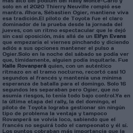
más alto del podium del Rally Monte-Carlo y
solo en el 2020 Thierry Neuville rompió ese
mantra. Ahora, Sébastien Ogier, mantiene viva
esa tradición.El piloto de Toyota fue el claro
dominador de la prueba desde la jornada del
jueves, con un ritmo espectacular que le dejó
sin casi oposición, más allá de un
Elfyn Evans
que empezaría el viernes pinchando y diciendo
adiós a sus opciones mantener el pulso a
Ogier.Solo en la noche del sábado se podía ver
que, tímidamente, alguien podía inquitarle. Fue
Kalle Rovanperä
quien, con un auténtico
ritmazo en el tramo nocturno, recortó casi 10
segundos al francés y mantenía una mínima
esperanza de batalla para el domingo. Solo 16
segundos les separaban pero Ogier, que no
asumía riesgos, lo tenía todo bajo control.Ya en
la última etapa del rally, la del domingo, el
piloto de Toyota lograba gestionar sin ningún
tipo de problema la ventaja y tampoco
Rovanperä se volvía loco, sabiendo que el
francés no seguirá todo el campeonato y él sí.
Los puntos cobraban más importancia que la