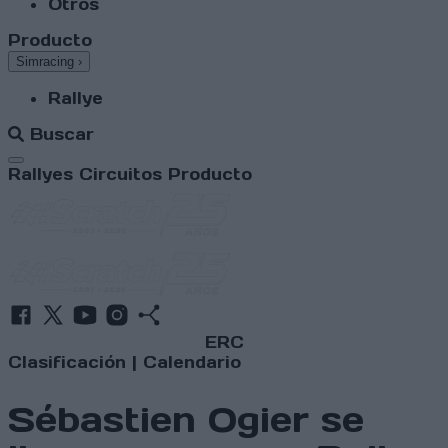
Otros
Producto
Simracing
›
Rallye
Buscar
Abrir menú
Rallyes
Circuitos
Producto
ERC
Clasificación
|
Calendario
Sébastien Ogier se