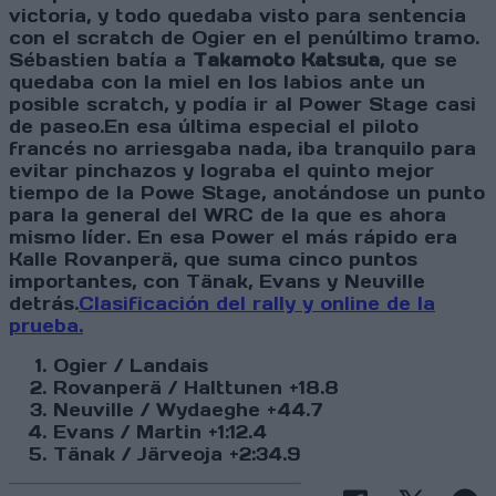
victoria, y todo quedaba visto para sentencia
con el scratch de Ogier en el penúltimo tramo.
Sébastien batía a
Takamoto Katsuta
, que se
quedaba con la miel en los labios ante un
posible scratch, y podía ir al Power Stage casi
de paseo.En esa última especial el piloto
francés no arriesgaba nada, iba tranquilo para
evitar pinchazos y lograba el quinto mejor
tiempo de la Powe Stage, anotándose un punto
para la general del WRC de la que es ahora
mismo líder. En esa Power el más rápido era
Kalle Rovanperä, que suma cinco puntos
importantes, con Tänak, Evans y Neuville
detrás.
Clasificación del rally y online de la
prueba.
Ogier / Landais
Rovanperä / Halttunen +18.8
Neuville / Wydaeghe +44.7
Evans / Martin +1:12.4
Tänak / Järveoja +2:34.9