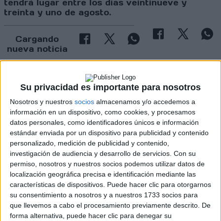
tendrá lugar entre los días veintinueve y
treinta y uno de agosto.
Cargando
nueva noticia
No hay más noticias en esta categoría.
Su privacidad es importante para nosotros
Nosotros y nuestros
socios
almacenamos y/o accedemos a
información en un dispositivo, como cookies, y procesamos
datos personales, como identificadores únicos e información
estándar enviada por un dispositivo para publicidad y contenido
personalizado, medición de publicidad y contenido,
investigación de audiencia y desarrollo de servicios.
Con su
Rallyes
permiso, nosotros y nuestros socios podemos utilizar datos de
localización geográfica precisa e identificación mediante las
WRC
características de dispositivos. Puede hacer clic para otorgarnos
S-CER
su consentimiento a nosotros y a nuestros 1733 socios para
ERC
que llevemos a cabo el procesamiento previamente descrito. De
CERA
forma alternativa, puede hacer clic para denegar su