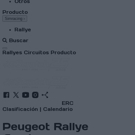
Otros
Producto
Simracing
›
Rallye
Buscar
Abrir menú
Rallyes
Circuitos
Producto
ERC
Clasificación
|
Calendario
Peugeot Rallye