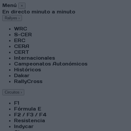
Menú
×
En directo minuto a minuto
Rallyes
›
WRC
S-CER
ERC
CERA
CERT
Internacionales
Campeonatos Autonómicos
Históricos
Dakar
RallyCross
Circuitos
›
F1
Fórmula E
F2 / F3 / F4
Resistencia
Indycar