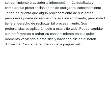
CERT
consentimiento o acceder a información más detallada y
Internacionales
cambiar sus preferencias antes de otorgar su consentimiento.
Campeonatos Autonómicos
Tenga en cuenta que algún procesamiento de sus datos
Históricos
personales puede no requerir de su consentimiento, pero usted
Dakar
tiene el derecho de rechazar tal procesamiento. Sus
RallyCross
preferencias se aplicarán solo a este sitio web. Puede cambiar
sus preferencias o retirar su consentimiento en cualquier
Circuitos
momento volviendo a este sitio y haciendo clic en el botón
F1
"Privacidad" en la parte inferior de la página web.
Fórmula E
F2 / F3 / F4
Resistencia
Indycar
Otros
Producto
Producto
Web pensada para poder ofrecer diferentes
productos propios y ajenos para que los
aficionados los puedan adquirir