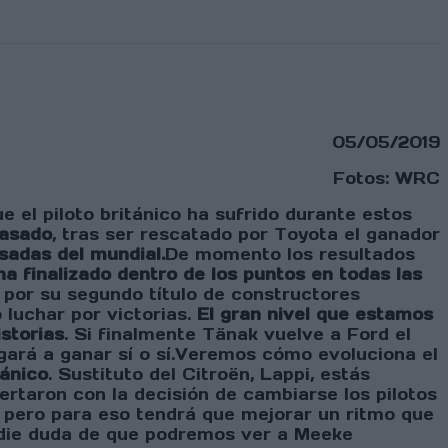
05/05/2019
Fotos: WRC
el piloto británico ha sufrido durante estos
pasado
, tras ser rescatado por Toyota el ganador
sadas del mundial.
De momento los resultados
ha finalizado dentro de los puntos en todas las
 por su segundo título de constructores
luchar por victorias.
El gran nivel que estamos
istorias
. Si finalmente Tänak vuelve a Ford el
ligará a ganar sí o sí.Veremos cómo evoluciona el
tánico
. Sustituto del Citroën, Lappi, estás
ertaron con la decisión de cambiarse los pilotos
pero para eso tendrá que mejorar un ritmo que
adie duda de que podremos ver a Meeke