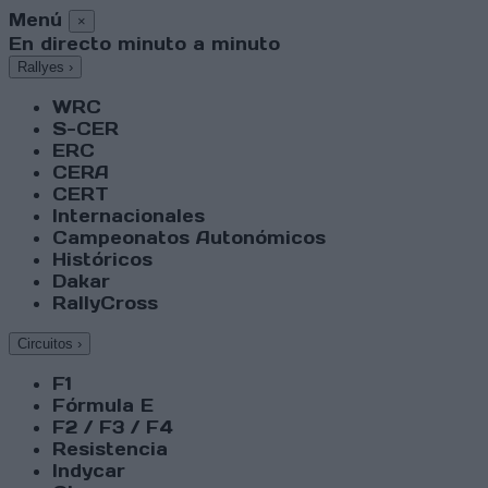
Menú
×
En directo minuto a minuto
Rallyes
›
WRC
S-CER
ERC
CERA
CERT
Internacionales
Campeonatos Autonómicos
Históricos
Dakar
RallyCross
Circuitos
›
F1
Fórmula E
F2 / F3 / F4
Resistencia
Indycar