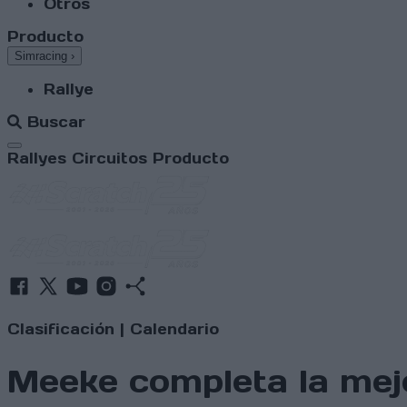
Otros
Producto
Simracing
›
Rallye
Buscar
Abrir menú
Rallyes
Circuitos
Producto
Clasificación
|
Calendario
Meeke completa la mejo