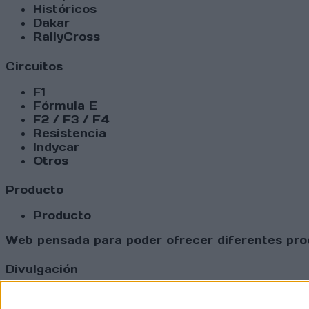
Históricos
Dakar
RallyCross
Circuitos
F1
Fórmula E
F2 / F3 / F4
Resistencia
Indycar
Otros
Producto
Producto
Web pensada para poder ofrecer diferentes prod
Divulgación
Dossier
Webs