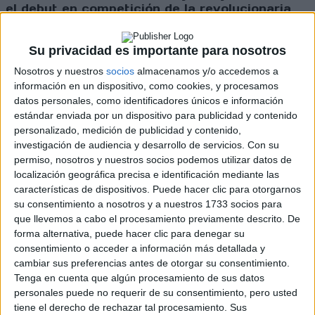
el debut en competición de la revolucionaria
era híbrida de los Rally1 otra vez una
navegante femenina ha saboreado las mieles
del triunfo.
Su privacidad es importante para nosotros
Nosotros y nuestros
socios
almacenamos y/o accedemos a
información en un dispositivo, como cookies, y procesamos
Cargando
datos personales, como identificadores únicos e información
nueva noticia
estándar enviada por un dispositivo para publicidad y contenido
No hay más noticias en esta categoría.
personalizado, medición de publicidad y contenido,
investigación de audiencia y desarrollo de servicios.
Con su
permiso, nosotros y nuestros socios podemos utilizar datos de
localización geográfica precisa e identificación mediante las
características de dispositivos. Puede hacer clic para otorgarnos
su consentimiento a nosotros y a nuestros 1733 socios para
que llevemos a cabo el procesamiento previamente descrito. De
forma alternativa, puede hacer clic para denegar su
consentimiento o acceder a información más detallada y
cambiar sus preferencias antes de otorgar su consentimiento.
Rallyes
Tenga en cuenta que algún procesamiento de sus datos
personales puede no requerir de su consentimiento, pero usted
WRC
tiene el derecho de rechazar tal procesamiento. Sus