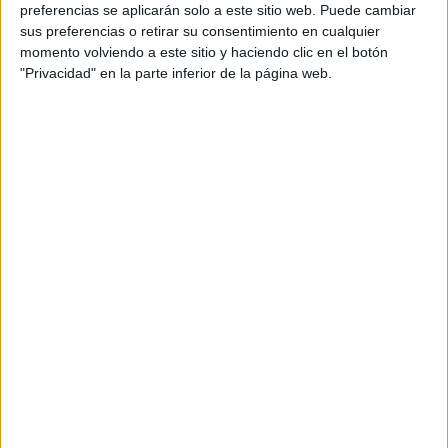
S-CER
preferencias se aplicarán solo a este sitio web. Puede cambiar
ERC
sus preferencias o retirar su consentimiento en cualquier
CERA
momento volviendo a este sitio y haciendo clic en el botón
CERT
"Privacidad" en la parte inferior de la página web.
Internacionales
Campeonatos Autonómicos
Históricos
Dakar
RallyCross
Circuitos
F1
Fórmula E
F2 / F3 / F4
Resistencia
Indycar
Otros
Producto
Producto