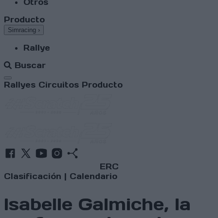
Otros
Producto
Simracing
›
Rallye
Buscar
Abrir menú
Rallyes
Circuitos
Producto
ERC
Clasificación
|
Calendario
Isabelle Galmiche, la