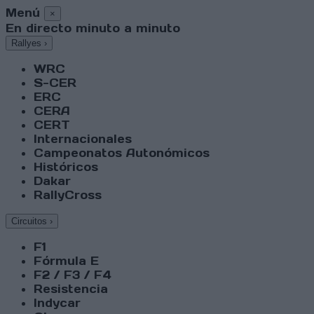
Menú
×
En directo minuto a minuto
Rallyes
›
WRC
S-CER
ERC
CERA
CERT
Internacionales
Campeonatos Autonómicos
Históricos
Dakar
RallyCross
Circuitos
›
F1
Fórmula E
F2 / F3 / F4
Resistencia
Indycar