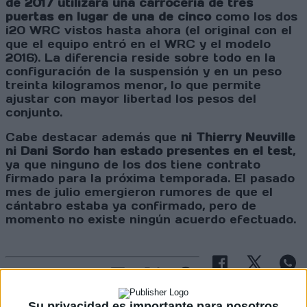
de 2017 utilizará una carrocería de tres
puertas en lugar de una de cinco
como los dos
i20 WRC vistos hasta ahora (el original con el
que el equipo entró en el WRC y el modelo
2016). La diferencia reside sobre todo en la
configuración de la suspensión y en un peso
treinta kilogramos menor, lo que permite
ajustar con mayor libertad los pesos del
conjunto.
Cabe destacar además que
ni Thierry Neuville
ni Dani Sordo han estado presentes en el test
,
ya que ninguno de los dos tiene contrato
firmado para la próxima temporada. El pasado
mes de julio emergieron rumores de que el
cántabro estaba ya confirmado, pero de
momento no existe ningún acuerdo efectuado.
Cargando
nueva noticia
Su privacidad es importante para nosotros