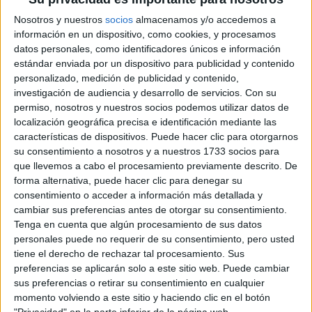
No hay más noticias en esta categoría.
Nosotros y nuestros
socios
almacenamos y/o accedemos a
información en un dispositivo, como cookies, y procesamos
datos personales, como identificadores únicos e información
estándar enviada por un dispositivo para publicidad y contenido
personalizado, medición de publicidad y contenido,
investigación de audiencia y desarrollo de servicios.
Con su
permiso, nosotros y nuestros socios podemos utilizar datos de
localización geográfica precisa e identificación mediante las
características de dispositivos. Puede hacer clic para otorgarnos
su consentimiento a nosotros y a nuestros 1733 socios para
que llevemos a cabo el procesamiento previamente descrito. De
forma alternativa, puede hacer clic para denegar su
consentimiento o acceder a información más detallada y
Rallyes
cambiar sus preferencias antes de otorgar su consentimiento.
WRC
Tenga en cuenta que algún procesamiento de sus datos
S-CER
personales puede no requerir de su consentimiento, pero usted
ERC
tiene el derecho de rechazar tal procesamiento. Sus
CERA
preferencias se aplicarán solo a este sitio web. Puede cambiar
CERT
sus preferencias o retirar su consentimiento en cualquier
Internacionales
momento volviendo a este sitio y haciendo clic en el botón
Campeonatos Autonómicos