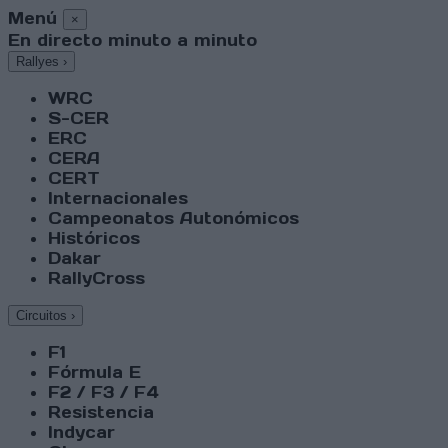
Menú
×
En directo minuto a minuto
Rallyes
›
WRC
S-CER
ERC
CERA
CERT
Internacionales
Campeonatos Autonómicos
Históricos
Dakar
RallyCross
Circuitos
›
F1
Fórmula E
F2 / F3 / F4
Resistencia
Indycar