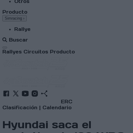
Otros
Producto
Simracing
›
Rallye
Buscar
Abrir menú
Rallyes
Circuitos
Producto
ERC
Clasificación
|
Calendario
Hyundai saca el