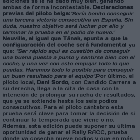
ediciones se le ha dado muy bien, ganando
ambas de forma incontestable.
Declaraciones
previas del piloto belga:
"Sería bonito conseguir
una tercera victoria consecutiva en España. Sin
duda, nuestro objetivo será luchar por ello y
terminar la prueba en el podio de nuevo."
Neuville, al igual que Tänak, apunta a que la
configuaración del coche será fundamenta
l ya
que:
"Ser rápido aquí es cuestión de conseguir
una buena puesta a punto y sentirse bien con el
coche, y una vez con esto empujar todo lo que
puedas. Haremos todo lo posible para conseguir
un buen resultado para el equipo"
.Por último, el
piloto local,
Dani Sordo
, con Candido Carrera a
su derecha, llega a la cita de casa con la
intención de prolongar su racha de resultados,
que ya se extiende hasta los seis podios
consecutivos. Para el piloto cántabro esta
prueba será clave para tomar la decisión de si
continuar la temporada que viene o no.
Además, esta edición puede suponer su última
oportunidad de ganar el Rally RACC, prueba
donde ya cosecha nueve podios y que en más