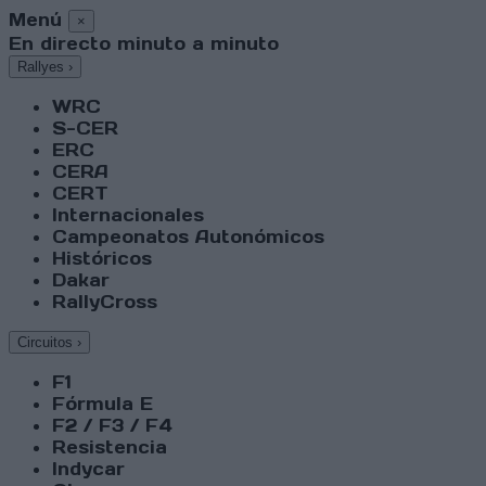
Menú
×
En directo minuto a minuto
Rallyes
›
WRC
S-CER
ERC
CERA
CERT
Internacionales
Campeonatos Autonómicos
Históricos
Dakar
RallyCross
Circuitos
›
F1
Fórmula E
F2 / F3 / F4
Resistencia
Indycar