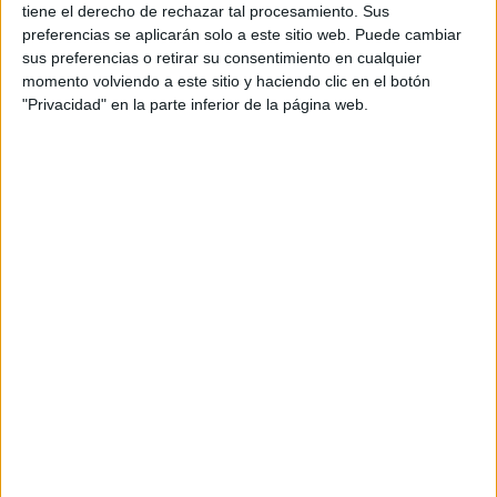
tiene el derecho de rechazar tal procesamiento. Sus
preferencias se aplicarán solo a este sitio web. Puede cambiar
sus preferencias o retirar su consentimiento en cualquier
momento volviendo a este sitio y haciendo clic en el botón
"Privacidad" en la parte inferior de la página web.
Rallyes
WRC
S-CER
ERC
CERA
CERT
Internacionales
Campeonatos Autonómicos
Históricos
Dakar
RallyCross