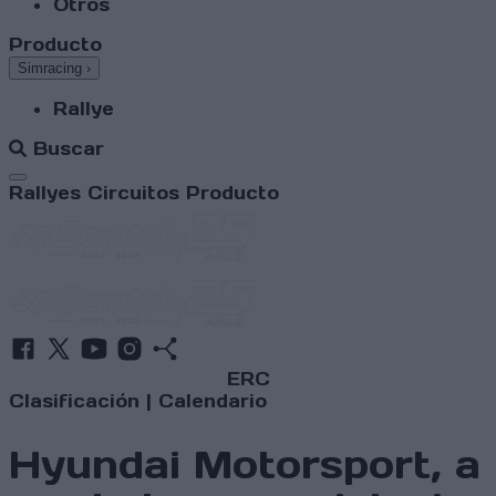
Otros
Producto
Simracing
›
Rallye
Buscar
Abrir menú
Rallyes
Circuitos
Producto
ERC
Clasificación
|
Calendario
Hyundai Motorsport, a