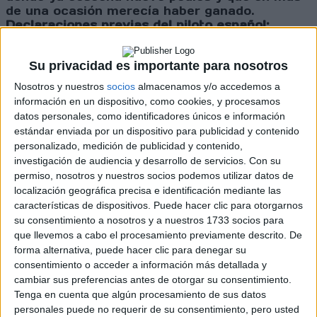
de una ocasión merecía haber ganado.
Declaraciones previas del piloto español:
"El Rally de España siempre es especial para mí,
es la prueba de casa y sé que tengo todo el
Su privacidad es importante para nosotros
apoyo de la afición. Además, me gustan mucho
Nosotros y nuestros
socios
almacenamos y/o accedemos a
estas carreteras, ya que se adaptan a mi estilo
información en un dispositivo, como cookies, y procesamos
de conducción. Pilotar por vez primera sobre
datos personales, como identificadores únicos e información
asfalto el Hyundai i20 N Rally1 híbrido y en un
estándar enviada por un dispositivo para publicidad y contenido
terreno que me gusta deberá ser una experiencia
personalizado, medición de publicidad y contenido,
única, ya que estamos gozando de buenos
investigación de audiencia y desarrollo de servicios.
Con su
resultados. Candido y yo estamos disfrutando de
permiso, nosotros y nuestros socios podemos utilizar datos de
una buena racha y haremos todo lo que podamos
localización geográfica precisa e identificación mediante las
para que continúe siendo así en la carrera de
casa. Habrá mucha gente que vendrá a ver al
características de dispositivos. Puede hacer clic para otorgarnos
rally, así que
como todos los años haré lo posible
su consentimiento a nosotros y a nuestros 1733 socios para
para obtener la victoria
”.
que llevemos a cabo el procesamiento previamente descrito. De
forma alternativa, puede hacer clic para denegar su
consentimiento o acceder a información más detallada y
Cargando
cambiar sus preferencias antes de otorgar su consentimiento.
nueva noticia
Tenga en cuenta que algún procesamiento de sus datos
personales puede no requerir de su consentimiento, pero usted
No hay más noticias en esta categoría.