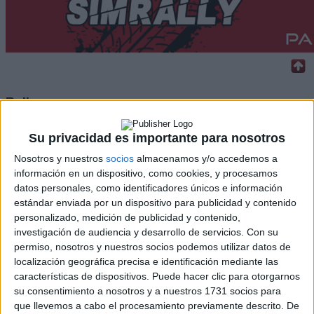
Rallyes
WRC
Su privacidad es importante para nosotros
S-CER
ERC
Nosotros y nuestros
socios
almacenamos y/o accedemos a
CERA
información en un dispositivo, como cookies, y procesamos
CERT
datos personales, como identificadores únicos e información
Internacionales
estándar enviada por un dispositivo para publicidad y contenido
Campeonatos Autonómicos
personalizado, medición de publicidad y contenido,
Históricos
investigación de audiencia y desarrollo de servicios.
Con su
Dakar
permiso, nosotros y nuestros socios podemos utilizar datos de
RallyCross
localización geográfica precisa e identificación mediante las
características de dispositivos. Puede hacer clic para otorgarnos
Circuitos
su consentimiento a nosotros y a nuestros 1731 socios para
que llevemos a cabo el procesamiento previamente descrito. De
F1