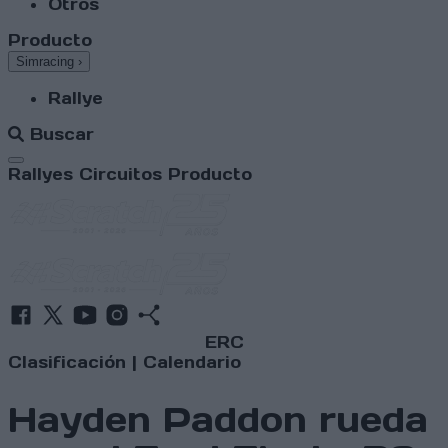
Otros
Producto
Simracing
›
Rallye
Buscar
Abrir menú
Rallyes
Circuitos
Producto
ERC
Clasificación
|
Calendario
Hayden Paddon rueda