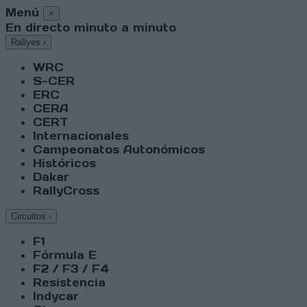
Menú
×
En directo minuto a minuto
Rallyes
›
WRC
S-CER
ERC
CERA
CERT
Internacionales
Campeonatos Autonómicos
Históricos
Dakar
RallyCross
Circuitos
›
F1
Fórmula E
F2 / F3 / F4
Resistencia
Indycar