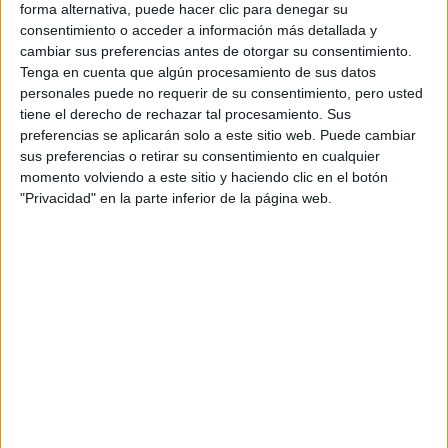
forma alternativa, puede hacer clic para denegar su
Fórmula E
consentimiento o acceder a información más detallada y
F2 / F3 / F4
cambiar sus preferencias antes de otorgar su consentimiento.
Resistencia
Indycar
Tenga en cuenta que algún procesamiento de sus datos
Otros
personales puede no requerir de su consentimiento, pero usted
tiene el derecho de rechazar tal procesamiento. Sus
Producto
preferencias se aplicarán solo a este sitio web. Puede cambiar
sus preferencias o retirar su consentimiento en cualquier
Producto
momento volviendo a este sitio y haciendo clic en el botón
"Privacidad" en la parte inferior de la página web.
Web pensada para poder ofrecer diferentes
productos propios y ajenos para que los
aficionados los puedan adquirir
Divulgación
Dossier
Webs
Comunicados
Fotografía
Vídeos (on boards)
Redes Sociales